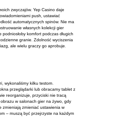
swoich zwyczajów. Yep Casino daje
powiadomieniami push, ustawiać
rędkość automatycznych spinów. Nie ma
struowanie własnych kolekcji gier
e podniosłoby komfort podczas długich
 codzienne granie. Zdolność wyciszenia
azg, ale wielu graczy go aprobuje.
, wykonaliśmy kilku testom.
okna przeglądarki lub obracamy tablet z
 reorganizuje, przyciski nie tracą
 obrazu w salonach gier na żywo, gdy
e zmieniają zmieniać ustawienia w
minom – muszą być przejrzyste na każdym