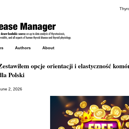
Thyro
es
Authors
About
Zestawiłem opcje orientacji i elastyczność kom
dla Polski
June 2, 2026