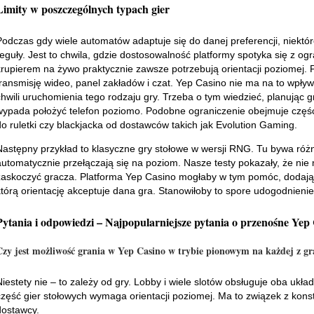
Limity w poszczególnych typach gier
Podczas gdy wiele automatów adaptuje się do danej preferencji, niektó
reguły. Jest to chwila, gdzie dostosowalność platformy spotyka się z o
krupierem na żywo praktycznie zawsze potrzebują orientacji poziomej. P
transmisję wideo, panel zakładów i czat. Yep Casino nie ma na to wpływ
chwili uruchomienia tego rodzaju gry. Trzeba o tym wiedzieć, planując g
wypada położyć telefon poziomo. Podobne ograniczenie obejmuje czę
do ruletki czy blackjacka od dostawców takich jak Evolution Gaming.
Następny przykład to klasyczne gry stołowe w wersji RNG. Tu bywa różn
automatycznie przełączają się na poziom. Nasze testy pokazały, że nie
zaskoczyć gracza. Platforma Yep Casino mogłaby w tym pomóc, dodając
którą orientację akceptuje dana gra. Stanowiłoby to spore udogodnienie
Pytania i odpowiedzi – Najpopularniejsze pytania o przenośne Yep
Czy jest możliwość grania w Yep Casino w trybie pionowym na każdej z g
Niestety nie – to zależy od gry. Lobby i wiele slotów obsługuje oba ukła
część gier stołowych wymaga orientacji poziomej. Ma to związek z kons
dostawcy.