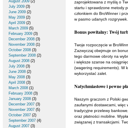
August 2009
(2)
zaprojektowana z myślą o Two
July 2009
(3)
startu i sprawdzone metody p
June 2009
(2)
członkiem do BroWinner i prze
May 2009
(2)
w pasmo udanych rozgrywek.
April 2009
(2)
March 2009
(5)
Bonus powitalny: Twój tur
February 2009
(3)
December 2008
(3)
November 2008
(1)
Twoje rozpoczęcie w BroWinne
October 2008
(3)
Zazwyczaj obejmuje on bonus
September 2008
(2)
tego darmowe obroty na wybr
August 2008
(2)
i większe szanse na osiągnię
July 2008
(3)
(wagering requirements). W k
June 2008
(2)
wykorzystać zalet.
May 2008
(3)
April 2008
(3)
Natychmiastowe i pewne pła
March 2008
(1)
February 2008
(3)
January 2008
(3)
Naszym graczom z Polski gwa
December 2007
(3)
zaufanymi dostawcami, więc 
November 2007
(5)
tradycyjne przelewy bankowe, 
October 2007
(2)
oraz płatności mobilne. Wypł
September 2007
(4)
związanej z transakcjami. T
August 2007
(3)