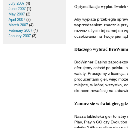
July 2007
(4)
Optymalizacja wypłat Twoich
June 2007
(1)
May 2007
(2)
Aby wypłata przebiegła sprawn
April 2007
(2)
wyprzedzeniem znacznie przy
March 2007
(4)
February 2007
(4)
rozważ użycie tej samej do w
January 2007
(3)
oczekiwania na Twoje pieniądz
Dlaczego wybrać BroWinner
BroWinner Casino zaprojektow
oferujemy całość po polsku: s
waluty. Pracujemy z licencją
producentami gier, więc może
miejsce, w której wszystko, 
skoncentrować się na zabawie
Zanurz się w świat gier, gd
Nasza biblioteka gier to istny
Play, Play'n GO czy Evolutio
ruletkę? Albo realizm gier n