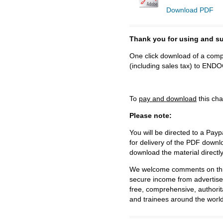
Download PDF
Thank you for using and
One click download of a compl
(including sales tax) to 
To
pay and download
this cha
Please note:
You will be directed to a Payp
for delivery of the PDF downl
download the material directl
We welcome comments on this 
secure income from advertisem
free, comprehensive, authorit
and trainees around the world