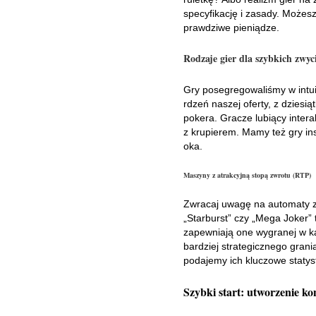
specyfikację i zasady. Możes
prawdziwe pieniądze.
Rodzaje gier dla szybkich zwyc
Gry posegregowaliśmy w intuic
rdzeń naszej oferty, z dziesią
pokera. Gracze lubiący intera
z krupierem. Mamy też gry ins
oka.
Maszyny z atrakcyjną stopą zwrotu (RTP)
Zwracaj uwagę na automaty z 
„Starburst” czy „Mega Joker”
zapewniają one wygranej w ka
bardziej strategicznego gran
podajemy ich kluczowe statyst
Szybki start: utworzenie kon