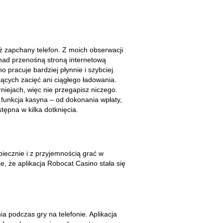
uż zapchany telefon. Z moich obserwacji
ad przenośną stroną internetową
pracuje bardziej płynnie i szybciej.
ących zacięć ani ciągłego ładowania.
iejach, więc nie przegapisz niczego.
 funkcja kasyna – od dokonania wpłaty,
tępna w kilka dotknięcia.
piecznie i z przyjemnością grać w
e, że aplikacja Robocat Casino stała się
a podczas gry na telefonie. Aplikacja