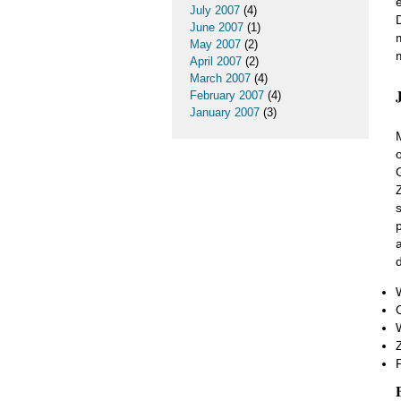
July 2007
(4)
June 2007
(1)
May 2007
(2)
April 2007
(2)
March 2007
(4)
February 2007
(4)
January 2007
(3)
d