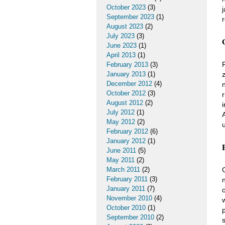
October 2023
(3)
September 2023
(1)
August 2023
(2)
July 2023
(3)
June 2023
(1)
April 2013
(1)
February 2013
(3)
January 2013
(1)
December 2012
(4)
October 2012
(3)
August 2012
(2)
July 2012
(1)
May 2012
(2)
February 2012
(6)
January 2012
(1)
June 2011
(5)
May 2011
(2)
March 2011
(2)
February 2011
(3)
January 2011
(7)
November 2010
(4)
October 2010
(1)
September 2010
(2)