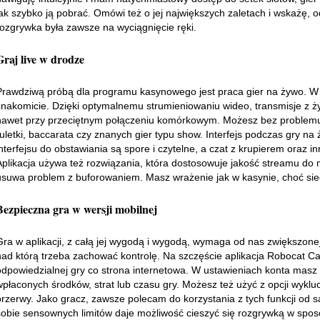
jak szybko ją pobrać. Omówi też o jej największych zaletach i wskażę,
rozgrywka była zawsze na wyciągnięcie ręki.
Graj live w drodze
Prawdziwą próbą dla programu kasynowego jest praca gier na żywo. W R
znakomicie. Dzięki optymalnemu strumieniowaniu wideo, transmisje z ży
nawet przy przeciętnym połączeniu komórkowym. Możesz bez problemu p
ruletki, baccarata czy znanych gier typu show. Interfejs podczas gry na 
interfejsu do obstawiania są spore i czytelne, a czat z krupierem oraz i
Aplikacja używa też rozwiązania, która dostosowuje jakość streamu do 
usuwa problem z buforowaniem. Masz wrażenie jak w kasynie, choć sied
Bezpieczna gra w wersji mobilnej
Gra w aplikacji, z całą jej wygodą i wygodą, wymaga od nas zwiększon
nad którą trzeba zachować kontrolę. Na szczęście aplikacja Robocat Ca
odpowiedzialnej gry co strona internetowa. W ustawieniach konta masz m
wpłaconych środków, strat lub czasu gry. Możesz też użyć z opcji wyklucz
przerwy. Jako gracz, zawsze polecam do korzystania z tych funkcji od 
sobie sensownych limitów daje możliwość cieszyć się rozgrywką w spos