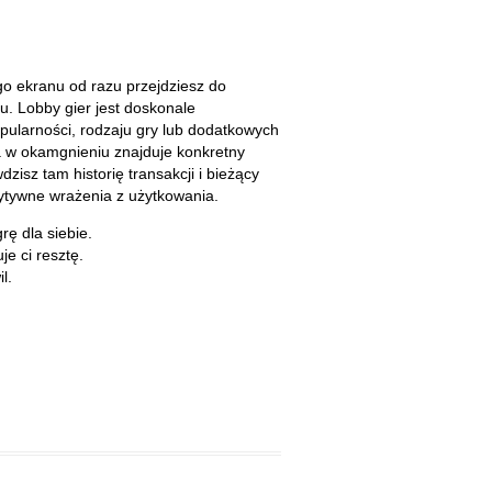
ego ekranu od razu przejdziesz do
lu. Lobby gier jest doskonale
ularności, rodzaju gry lub dodatkowych
ra w okamgnieniu znajduje konkretny
isz tam historię transakcji i bieżący
zytywne wrażenia z użytkowania.
ę dla siebie.
e ci resztę.
l.