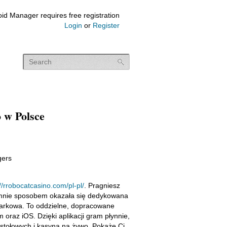
id Manager requires free registration
Login
or
Register
o w Polsce
//rrobocatcasino.com/pl-pl/
. Pragniesz
a mnie sposobem okazała się dedykowana
ądarkowa. To oddzielne, dopracowane
 oraz iOS. Dzięki aplikacji gram płynnie,
 stołowych i kasyna na żywo. Pokażę Ci,