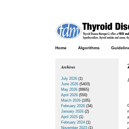
Home
Algorithms
Guidelin
Archives
July 2026
(1)
June 2026
(5403)
May 2026
(8865)
April 2026
(550)
March 2026
(105)
February 2026
(34)
January 2026
(2)
April 2025
(1)
February 2024
(1)
November 2023
(1)