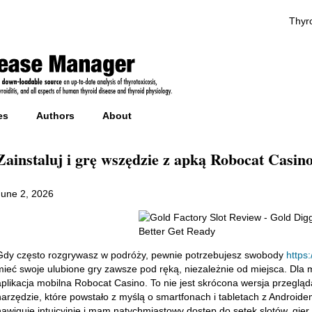
Thyro
es
Authors
About
Zainstaluj i grę wszędzie z apką Robocat Casin
June 2, 2026
Gdy często rozgrywasz w podróży, pewnie potrzebujesz swobody
https:
mieć swoje ulubione gry zawsze pod ręką, niezależnie od miejsca. Dl
aplikacja mobilna Robocat Casino. To nie jest skrócona wersja przegl
narzędzie, które powstało z myślą o smartfonach i tabletach z Androidem
nawiguję intuicyjnie i mam natychmiastowy dostęp do setek slotów, gier