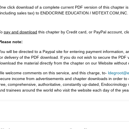
One click download of a complete current PDF version of this chapter i
(including sales tax) to ENDOCRINE EDUCATION / MDTEXT.COM,INC.
To
pay and download
this chapter by Credit card, or PayPal account, cl
Please note:
You will be directed to a Paypal site for entering payment information, a
for delivery of the PDF download. If you do not wish to secure the PDF v
download the material directly from the chapter on our Website without
We welcome comments on this service, and this charge, to-
ldegroot@ea
secure income from advertisements and chapter downloads in order to co
free, comprehensive, authoritative, constantly up-dated, Endocrinology
and trainees around the world who visit the website each day of the yea