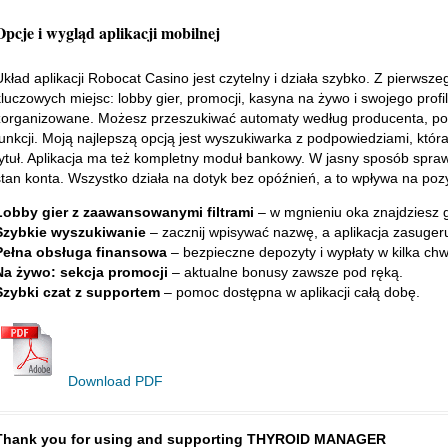
Opcje i wygląd aplikacji mobilnej
Układ aplikacji Robocat Casino jest czytelny i działa szybko. Z pierwsz
kluczowych miejsc: lobby gier, promocji, kasyna na żywo i swojego profi
zorganizowane. Możesz przeszukiwać automaty według producenta, pop
funkcji. Moją najlepszą opcją jest wyszukiwarka z podpowiedziami, któ
tytuł. Aplikacja ma też kompletny moduł bankowy. W jasny sposób sprawdz
stan konta. Wszystko działa na dotyk bez opóźnień, a to wpływa na po
Lobby gier z zaawansowanymi filtrami
– w mgnieniu oka znajdziesz gr
Szybkie wyszukiwanie
– zacznij wpisywać nazwę, a aplikacja zasugeruj
Pełna obsługa finansowa
– bezpieczne depozyty i wypłaty w kilka chwi
Na żywo: sekcja promocji
– aktualne bonusy zawsze pod ręką.
Szybki czat z supportem
– pomoc dostępna w aplikacji całą dobę.
Download PDF
Thank you for using and supporting THYROID MANAGER