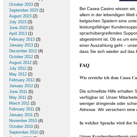
October 2023
(3)
Bei Casea Casino wissen wir,
September 2023
(1)
allem in der lebendigen Welt
August 2023
(2)
belgischen Spielern eine unt
July 2023
(3)
leistungsfähiger Kundensuppo
June 2023
(1)
sprachübergreifendes Support-
April 2013
(1)
abgestimmt ist. Ob es um ein
February 2013
(3)
January 2013
(1)
einer Auszahlung geht – uns
December 2012
(4)
dass Sie sich wieder auf das 
October 2012
(3)
August 2012
(2)
FAQ
July 2012
(1)
May 2012
(2)
Wie erreiche ich dem Casea Ca
February 2012
(6)
January 2012
(1)
Die schnellste Hilfe erhalten
June 2011
(5)
verfügbar ist. Unser Mitarbeit
May 2011
(2)
March 2011
(2)
weniger dringende oder schwie
February 2011
(3)
Adresse. Wir versichern eine
January 2011
(7)
November 2010
(4)
In welcher Sprache wird der Su
October 2010
(1)
September 2010
(2)
Unser Kundendienstteam sprich