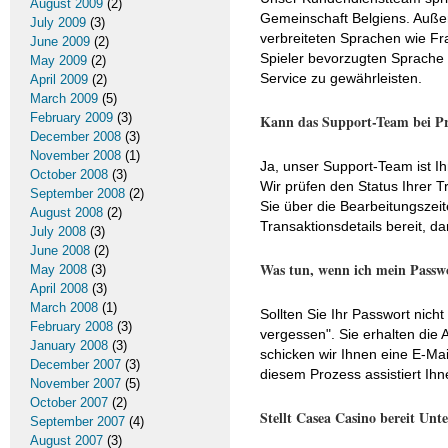
August 2009
(2)
Gemeinschaft Belgiens. Außer
July 2009
(3)
verbreiteten Sprachen wie Fra
June 2009
(2)
Spieler bevorzugten Sprache 
May 2009
(2)
Service zu gewährleisten.
April 2009
(2)
March 2009
(5)
February 2009
(3)
Kann das Support-Team bei Pr
December 2008
(3)
November 2008
(1)
Ja, unser Support-Team ist I
October 2008
(3)
Wir prüfen den Status Ihrer 
September 2008
(2)
Sie über die Bearbeitungszei
August 2008
(2)
Transaktionsdetails bereit, d
July 2008
(3)
June 2008
(2)
Was tun, wenn ich mein Passw
May 2008
(3)
April 2008
(3)
March 2008
(1)
Sollten Sie Ihr Passwort nich
February 2008
(3)
vergessen". Sie erhalten die
January 2008
(3)
schicken wir Ihnen eine E-Ma
December 2007
(3)
diesem Prozess assistiert Ihn
November 2007
(5)
October 2007
(2)
Stellt Casea Casino bereit Un
September 2007
(4)
August 2007
(3)