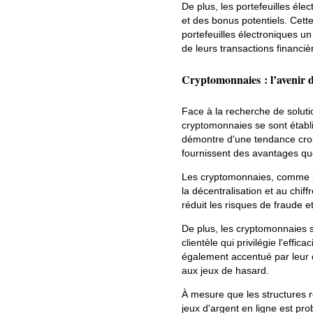
De plus, les portefeuilles éle
et des bonus potentiels. Cette
portefeuilles électroniques un
de leurs transactions financ
Cryptomonnaies : l’avenir 
Face à la recherche de soluti
cryptomonnaies se sont établ
démontre d'une tendance croi
fournissent des avantages que
Les cryptomonnaies, comme le
la décentralisation et au chif
réduit les risques de fraude e
De plus, les cryptomonnaies si
clientèle qui privilégie l'eff
également accentué par leur 
aux jeux de hasard.
À mesure que les structures 
jeux d'argent en ligne est pr