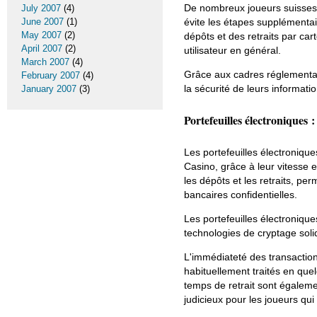
De nombreux joueurs suisses ai
July 2007
(4)
June 2007
(1)
évite les étapes supplémenta
May 2007
(2)
dépôts et des retraits par car
April 2007
(2)
utilisateur en général.
March 2007
(4)
Grâce aux cadres réglementair
February 2007
(4)
la sécurité de leurs informatio
January 2007
(3)
Portefeuilles électroniques :
Les portefeuilles électroniq
Casino, grâce à leur vitesse e
les dépôts et les retraits, pe
bancaires confidentielles.
Les portefeuilles électronique
technologies de cryptage soli
L'immédiateté des transactions
habituellement traités en que
temps de retrait sont égaleme
judicieux pour les joueurs qui