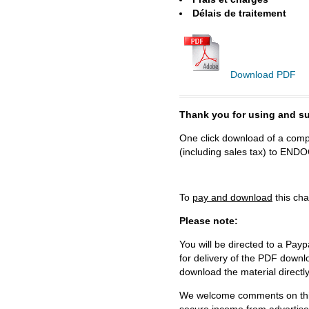
Délais de traitement
Download PDF
Thank you for using and
One click download of a compl
(including sales tax) to 
To
pay and download
this cha
Please note:
You will be directed to a Payp
for delivery of the PDF downl
download the material directl
We welcome comments on this 