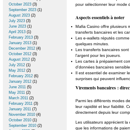
October 2023
(3)
pour sélectionner leur mode d
September 2023
(1)
August 2023
(2)
Aspects essentiels à noter
July 2023
(3)
June 2023
(1)
Mafia Casino offre plusieurs m
April 2013
(1)
transferts bancaires et les ca
February 2013
(3)
Les e-wallets réputés comme P
January 2013
(1)
quelques minutes.
December 2012
(4)
Les transferts bancaires sont 
October 2012
(3)
l'argent pour les joueurs.
August 2012
(2)
Les cartes à prépaiement com
July 2012
(1)
d'données bancaires sensible
May 2012
(2)
Il est essentiel de examiner l
February 2012
(6)
surprises qui peuvent influenc
January 2012
(1)
Virements bancaires : direct
June 2011
(5)
May 2011
(2)
March 2011
(2)
Parmi les différents modes d
February 2011
(3)
leur rapidité et leur fiabilit
January 2011
(7)
directement depuis leur compte
November 2010
(4)
October 2010
(1)
Les utilisateurs apprécient la
September 2010
(2)
que les informations de paie