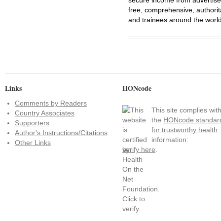
secure income from advertisem
free, comprehensive, authorit
and trainees around the world
Links
HONcode
Comments by Readers
This site complies wit
Country Associates
the
HONcode standar
Supporters
for trustworthy health
Author's Instructions/Citations
information:
Other Links
verify here
.