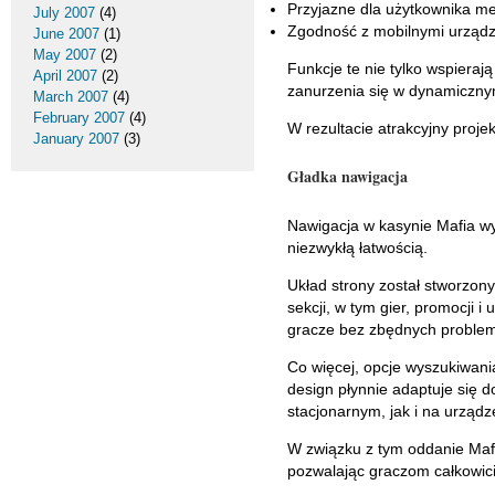
Przyjazne dla użytkownika me
July 2007
(4)
Zgodność z mobilnymi urządz
June 2007
(1)
May 2007
(2)
Funkcje te nie tylko wspieraj
April 2007
(2)
zanurzenia się w dynamiczny
March 2007
(4)
February 2007
(4)
W rezultacie atrakcyjny proje
January 2007
(3)
Gładka nawigacja
Nawigacja w kasynie Mafia wy
niezwykłą łatwością.
Układ strony został stworzon
sekcji, w tym gier, promocji 
gracze bez zbędnych problemó
Co więcej, opcje wyszukiwani
design płynnie adaptuje się 
stacjonarnym, jak i na urząd
W związku z tym oddanie Mafi
pozwalając graczom całkowici