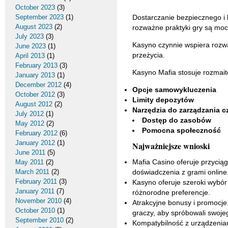
October 2023
(3)
September 2023
(1)
Dostarczanie bezpiecznego i 
August 2023
(2)
rozważne praktyki gry są mocn
July 2023
(3)
Kasyno czynnie wspiera rozw
June 2023
(1)
przeżycia.
April 2013
(1)
February 2013
(3)
Kasyno Mafia stosuje rozmaite
January 2013
(1)
December 2012
(4)
Opcje samowykluczenia
October 2012
(3)
Limity depozytów
August 2012
(2)
Narzędzia do zarządzania 
July 2012
(1)
Dostęp do zasobów
May 2012
(2)
Pomocna społeczność
February 2012
(6)
January 2012
(1)
Najważniejsze wnioski
June 2011
(5)
Mafia Casino oferuje przyciąg
May 2011
(2)
March 2011
(2)
doświadczenia z grami online
February 2011
(3)
Kasyno oferuje szeroki wybór 
January 2011
(7)
różnorodne preferencje.
November 2010
(4)
Atrakcyjne bonusy i promocje,
October 2010
(1)
graczy, aby spróbowali swojeg
September 2010
(2)
Kompatybilność z urządzenia