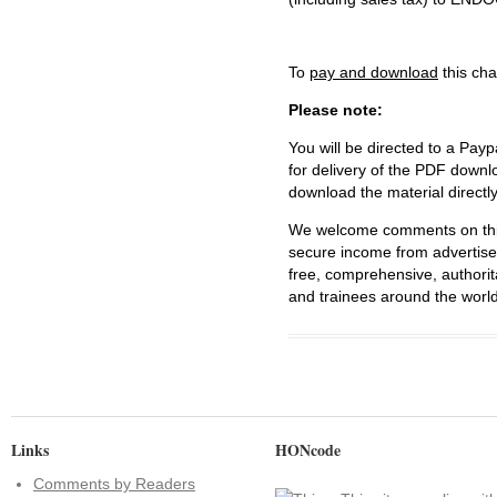
To
pay and download
this cha
Please note:
You will be directed to a Payp
for delivery of the PDF downl
download the material directl
We welcome comments on this 
secure income from advertisem
free, comprehensive, authorit
and trainees around the world
Links
HONcode
Comments by Readers