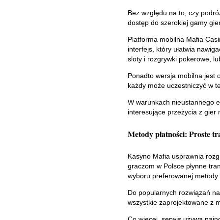
Bez względu na to, czy podró
dostęp do szerokiej gamy gi
Platforma mobilna Mafia Casin
interfejs, który ułatwia nawi
sloty i rozgrywki pokerowe, 
Ponadto wersja mobilna jest
każdy może uczestniczyć w te
W warunkach nieustannego eks
interesujące przeżycia z gie
Metody płatności: Proste tr
Kasyno Mafia usprawnia rozg
graczom w Polsce płynne tran
wyboru preferowanej metody w
Do popularnych rozwiązań nal
wszystkie zaprojektowane z m
Co więcej, serwis używa naj