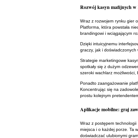
Rozwój kasyn mafijnych w 
Wraz z rozwojem rynku gier on
Platforma, która powstała ni
brandingowi i wciągającym r
Dzięki intuicyjnemu interfej
graczy, jak i doświadczonych
Strategie marketingowe kasyn
spotkały się z dużym odzewe
szeroki wachlarz możliwości, 
Ponadto zaangażowanie platfo
Koncentrując się na zadowole
prostu kolejnym pretendentem,
Aplikacje mobilne: graj zaw
Wraz z postępem technologii
miejsca i o każdej porze. Ta 
doświadczać ulubionymi gram