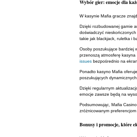
Wybór gier: emocje dla każ
W kasynie Mafia gracze znajdą
Dzięki rozbudowanej gamie a
doświadczyć nieskończonych em
takie jak blackjack, ruletka i 
Osoby poszukujące bardziej w
przenoszą atmosferę kasyna
issues
bezpośrednio na ekran,
Ponadto kasyno Mafia oferuje
poszukujących dynamicznych 
Dzięki regularnym aktualizac
emocje zawsze będą na wyso
Podsumowując, Mafia Casino 
zróżnicowanym preferencjom 
Bonusy i promocje, które e