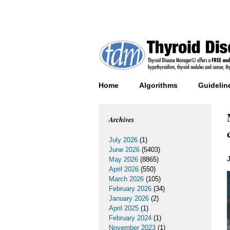
Home
Algorithms
Guidelin
Archives
July 2026
(1)
June 2026
(5403)
May 2026
(8865)
April 2026
(550)
March 2026
(105)
February 2026
(34)
January 2026
(2)
April 2025
(1)
February 2024
(1)
November 2023
(1)