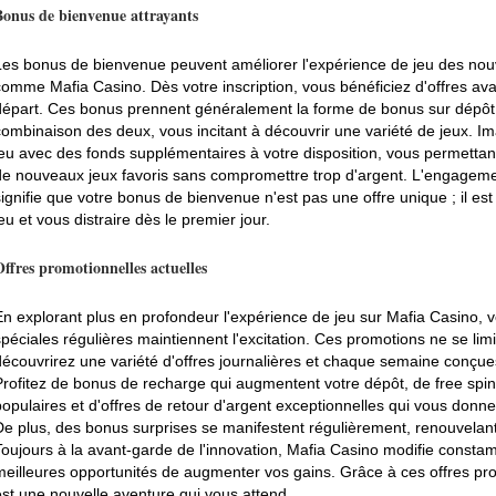
Bonus de bienvenue attrayants
Les bonus de bienvenue peuvent améliorer l'expérience de jeu des nou
comme Mafia Casino. Dès votre inscription, vous bénéficiez d'offres ava
départ. Ces bonus prennent généralement la forme de bonus sur dépôt, 
combinaison des deux, vous incitant à découvrir une variété de jeux. 
jeu avec des fonds supplémentaires à votre disposition, vous permettant 
de nouveaux jeux favoris sans compromettre trop d'argent. L'engageme
signifie que votre bonus de bienvenue n'est pas une offre unique ; il es
eu et vous distraire dès le premier jour.
Offres promotionnelles actuelles
En explorant plus en profondeur l'expérience de jeu sur Mafia Casino, 
spéciales régulières maintiennent l'excitation. Ces promotions ne se li
découvrirez une variété d'offres journalières et chaque semaine conçues
Profitez de bonus de recharge qui augmentent votre dépôt, de free spin
populaires et d'offres de retour d'argent exceptionnelles qui vous donnen
De plus, des bonus surprises se manifestent régulièrement, renouvelan
Toujours à la avant-garde de l'innovation, Mafia Casino modifie consta
meilleures opportunités de augmenter vos gains. Grâce à ces offres pro
est une nouvelle aventure qui vous attend.