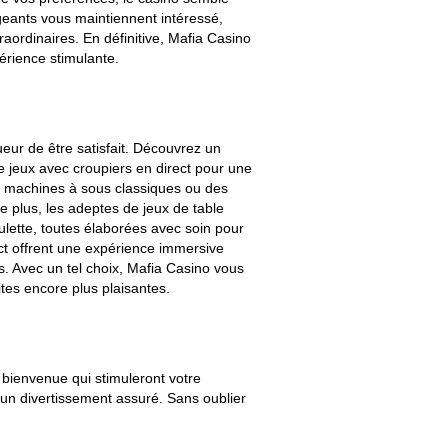
geants vous maintiennent intéressé,
ordinaires. En définitive, Mafia Casino
érience stimulante.
ueur de être satisfait. Découvrez un
 jeux avec croupiers en direct pour une
e machines à sous classiques ou des
 plus, les adeptes de jeux de table
oulette, toutes élaborées avec soin pour
ect offrent une expérience immersive
s. Avec un tel choix, Mafia Casino vous
tes encore plus plaisantes.
 bienvenue qui stimuleront votre
 un divertissement assuré. Sans oublier