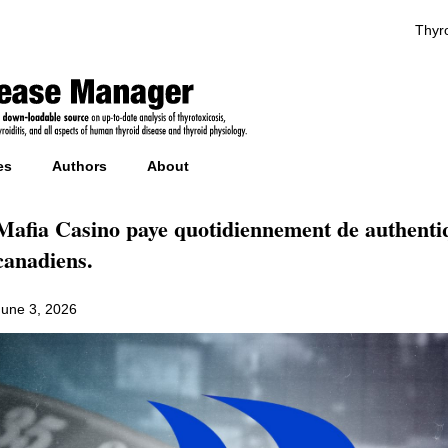
Thyro
es
Authors
About
Mafia Casino paye quotidiennement de authenti
canadiens.
June 3, 2026