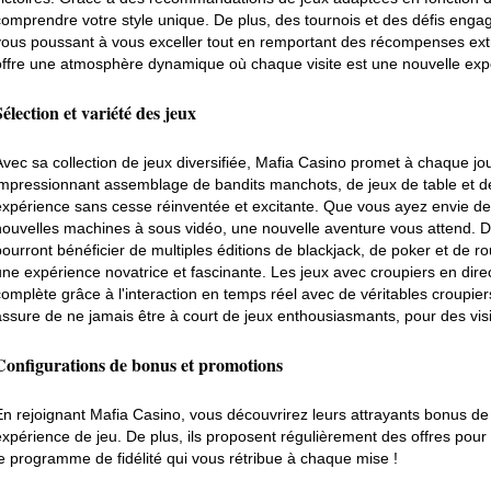
comprendre votre style unique. De plus, des tournois et des défis enga
vous poussant à vous exceller tout en remportant des récompenses extra
offre une atmosphère dynamique où chaque visite est une nouvelle exp
Sélection et variété des jeux
Avec sa collection de jeux diversifiée, Mafia Casino promet à chaque jo
impressionnant assemblage de bandits manchots, de jeux de table et de
expérience sans cesse réinventée et excitante. Que vous ayez envie d
nouvelles machines à sous vidéo, une nouvelle aventure vous attend. De
pourront bénéficier de multiples éditions de blackjack, de poker et de r
une expérience novatrice et fascinante. Les jeux avec croupiers en dir
complète grâce à l'interaction en temps réel avec de véritables croupier
assure de ne jamais être à court de jeux enthousiasmants, pour des visi
Configurations de bonus et promotions
En rejoignant Mafia Casino, vous découvrirez leurs attrayants bonus de
expérience de jeu. De plus, ils proposent régulièrement des offres pour
le programme de fidélité qui vous rétribue à chaque mise !