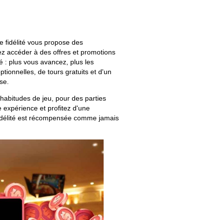
 fidélité vous propose des
z accéder à des offres et promotions
é : plus vous avancez, plus les
tionnelles, de tours gratuits et d'un
se.
habitudes de jeu, pour des parties
e expérience et profitez d'une
idélité est récompensée comme jamais