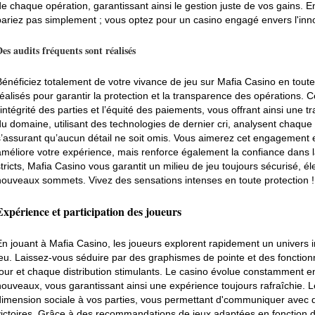
de chaque opération, garantissant ainsi le gestion juste de vos gains. 
pariez pas simplement ; vous optez pour un casino engagé envers l'innov
es audits fréquents sont réalisés
Bénéficiez totalement de votre vivance de jeu sur Mafia Casino en toute t
réalisés pour garantir la protection et la transparence des opérations. 
’intégrité des parties et l’équité des paiements, vous offrant ainsi une tra
du domaine, utilisant des technologies de dernier cri, analysent chaqu
s’assurant qu’aucun détail ne soit omis. Vous aimerez cet engagement 
améliore votre expérience, mais renforce également la confiance dans la
stricts, Mafia Casino vous garantit un milieu de jeu toujours sécurisé, é
nouveaux sommets. Vivez des sensations intenses en toute protection !
Expérience et participation des joueurs
En jouant à Mafia Casino, les joueurs explorent rapidement un univers 
jeu. Laissez-vous séduire par des graphismes de pointe et des fonctionn
tour et chaque distribution stimulants. Le casino évolue constamment 
nouveaux, vous garantissant ainsi une expérience toujours rafraîchie. 
dimension sociale à vos parties, vous permettant d'communiquer avec d
victoires. Grâce à des recommandations de jeux adaptées en fonction d