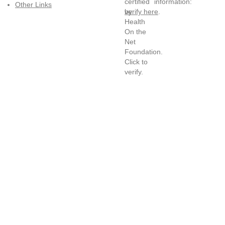
information:
Other Links
verify here
.