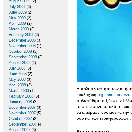
August 2009
(2)
July 2009
(3)
June 2009
(2)
May 2009
(2)
April 2009
(2)
March 2009
(5)
February 2009
(3)
December 2008
(3)
November 2008
(1)
October 2008
(3)
September 2008
(2)
August 2008
(2)
July 2008
(3)
June 2008
(2)
May 2008
(3)
April 2008
(3)
Η πολυπλοκότητα των αιτήσεω
March 2008
(1)
κουλοχέρη
big bass bonanza 
February 2008
(3)
πολυπόθητο ταξίδι στην Ελλάδ
January 2008
(3)
από την απλή απόκτηση διαβα
December 2007
(3)
να επιδράσει ουσιαστικά την 
November 2007
(5)
όσο και των ενδιαφερουσών π
October 2007
(2)
September 2007
(4)
August 2007
(3)
Βασικά σημεία