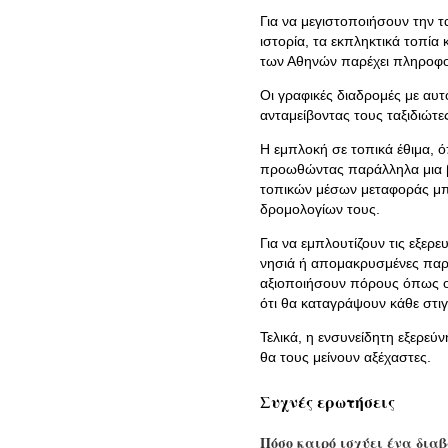
Για να μεγιστοποιήσουν την τ
ιστορία, τα εκπληκτικά τοπία
των Αθηνών παρέχει πληροφορ
Οι γραφικές διαδρομές με αυ
ανταμείβοντας τους ταξιδιώτε
Η εμπλοκή σε τοπικά έθιμα, όπ
προωθώντας παράλληλα μια βα
τοπικών μέσων μεταφοράς μπορ
δρομολογίων τους.
Για να εμπλουτίζουν τις εξερ
νησιά ή απομακρυσμένες παρα
αξιοποιήσουν πόρους όπως οδ
ότι θα καταγράψουν κάθε στιγ
Τελικά, η ενσυνείδητη εξερεύ
θα τους μείνουν αξέχαστες.
Συχνές ερωτήσεις
Πόσο καιρό ισχύει ένα διαβ