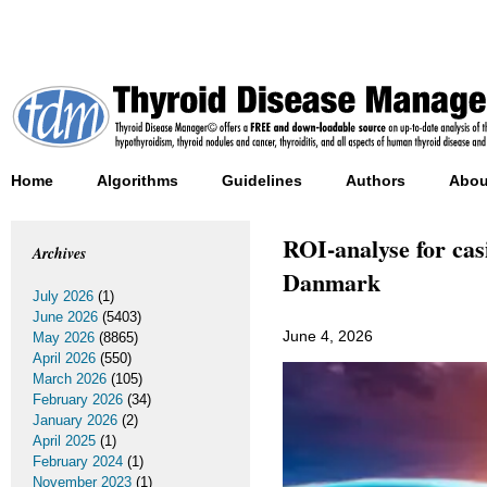
Home
Algorithms
Guidelines
Authors
Abou
ROI-analyse for cas
Archives
Danmark
July 2026
(1)
June 2026
(5403)
June 4, 2026
May 2026
(8865)
April 2026
(550)
March 2026
(105)
February 2026
(34)
January 2026
(2)
April 2025
(1)
February 2024
(1)
November 2023
(1)