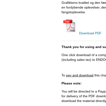
Grafikkens kvalitet og den fæ
en fordybende oplevelser, der
fangstoplevelse.
Download PDF
Thank you for using and
One click download of a compl
(including sales tax) to 
To
pay and download
this cha
Please note:
You will be directed to a Payp
for delivery of the PDF downl
download the material directl