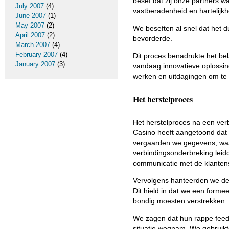
besef dat zij onze partners w
July 2007
(4)
vastberadenheid en hartelijk
June 2007
(1)
May 2007
(2)
We beseften al snel dat het 
April 2007
(2)
bevorderde.
March 2007
(4)
February 2007
(4)
Dit proces benadrukte het be
January 2007
(3)
vandaag innovatieve oplossin
werken en uitdagingen om te 
Het herstelproces
Het herstelproces na een ver
Casino heeft aangetoond dat e
vergaarden we gegevens, waar
verbindingsonderbreking leid
communicatie met de klantens
Vervolgens hanteerden we de 
Dit hield in dat we een formee
bondig moesten verstrekken. H
We zagen dat hun rappe feed
situatie wegnam. We gebruikte