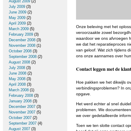
August 2009
(2)
July 2009
(3)
June 2009
(2)
May 2009
(2)
April 2009
(2)
Onze beleving met het oplos
March 2009
(5)
veroorzaakte zowel bezorgdhe
February 2009
(3)
waardoor we ons afvroegen ho
December 2008
(3)
we dat het reparatieproces n
November 2008
(1)
van geloof. Wat zich tijdens 
October 2008
(3)
ons onze aannames over hun k
September 2008
(2)
August 2008
(2)
July 2008
(3)
Contact leggen met de klan
June 2008
(2)
May 2008
(3)
Hoe pakken we het dikwijls o
April 2008
(3)
verbindingsproblemen? In onz
March 2008
(1)
opgave.
February 2008
(3)
January 2008
(3)
Het werd echter al snel duide
December 2007
(3)
problemen. We documenteerde
November 2007
(5)
we over gedetailleerde inform
October 2007
(2)
September 2007
(4)
Toen we ten slotte contact o
August 2007
(3)