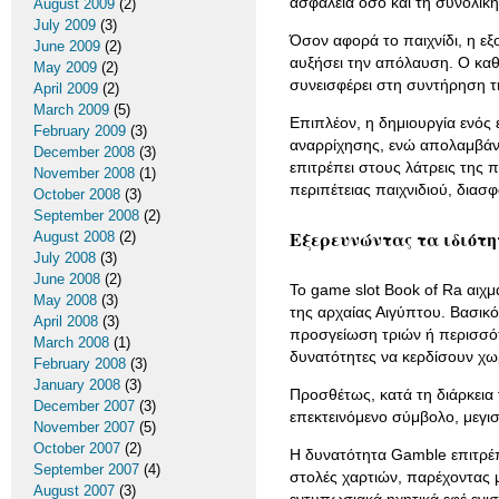
ασφάλεια όσο και τη συνολική
August 2009
(2)
July 2009
(3)
Όσον αφορά το παιχνίδι, η εξ
June 2009
(2)
αυξήσει την απόλαυση. Ο καθ
May 2009
(2)
συνεισφέρει στη συντήρηση 
April 2009
(2)
March 2009
(5)
Επιπλέον, η δημιουργία ενός
February 2009
(3)
αναρρίχησης, ενώ απολαμβάνε
December 2008
(3)
επιτρέπει στους λάτρεις της 
November 2008
(1)
περιπέτειας παιχνιδιού, διασ
October 2008
(3)
September 2008
(2)
Εξερευνώντας τα ιδιότητε
August 2008
(2)
July 2008
(3)
June 2008
(2)
Το game slot Book of Ra αιχμ
May 2008
(3)
της αρχαίας Αιγύπτου. Βασικό 
April 2008
(3)
προσγείωση τριών ή περισσότ
March 2008
(1)
δυνατότητες να κερδίσουν χω
February 2008
(3)
January 2008
(3)
Προσθέτως, κατά τη διάρκεια 
December 2007
(3)
επεκτεινόμενο σύμβολο, μεγι
November 2007
(5)
October 2007
(2)
Η δυνατότητα Gamble επιτρέπ
September 2007
(4)
στολές χαρτιών, παρέχοντας 
August 2007
(3)