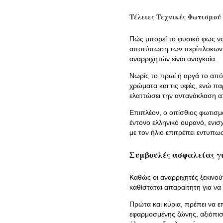
Τέλειες Τεχνικές Φωτισμού
Πώς μπορεί το φυσικό φως να
αποτύπωση των περίπλοκων 
αναρριχητών είναι αναγκαία.
Νωρίς το πρωί ή αργά το από
χρώματα και τις υφές, ενώ π
ελαττώσει την αντανάκλαση απ
Επιπλέον, ο οπίσθιος φωτισμ
έντονο ελληνικό ουρανό, ενι
με τον ήλιο επιτρέπει εντυπω
Συμβουλές ασφαλείας γ
Καθώς οι αναρριχητές ξεκινού
καθίσταται απαραίτητη για να
Πρώτα και κύρια, πρέπει να 
εφαρμοσμένης ζώνης, αξιόπισ