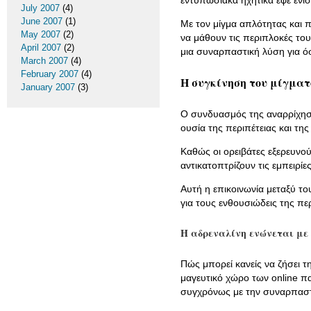
εντυπωσιακά ηχητικά εφέ ενι
July 2007
(4)
June 2007
(1)
Με τον μίγμα απλότητας και 
May 2007
(2)
να μάθουν τις περιπλοκές τ
April 2007
(2)
μια συναρπαστική λύση για ό
March 2007
(4)
February 2007
(4)
Η συγκίνηση του μίγματ
January 2007
(3)
Ο συνδυασμός της αναρρίχηση
ουσία της περιπέτειας και τη
Καθώς οι ορειβάτες εξερευνο
αντικατοπτρίζουν τις εμπειρί
Αυτή η επικοινωνία μεταξύ το
για τους ενθουσιώδεις της περ
Η αδρεναλίνη ενώνεται με
Πώς μπορεί κανείς να ζήσει 
μαγευτικό χώρο των online π
συγχρόνως με την συναρπαστ