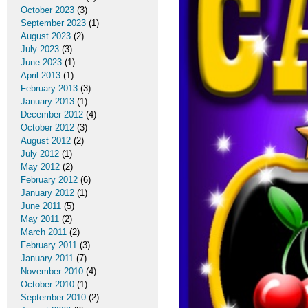
October 2023
(3)
September 2023
(1)
August 2023
(2)
July 2023
(3)
June 2023
(1)
April 2013
(1)
February 2013
(3)
January 2013
(1)
December 2012
(4)
October 2012
(3)
August 2012
(2)
July 2012
(1)
May 2012
(2)
February 2012
(6)
January 2012
(1)
June 2011
(5)
May 2011
(2)
March 2011
(2)
February 2011
(3)
January 2011
(7)
November 2010
(4)
October 2010
(1)
September 2010
(2)