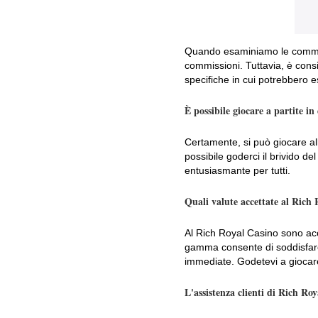
Quando esaminiamo le commis
commissioni. Tuttavia, è consig
specifiche in cui potrebbero 
È possibile giocare a partite in
Certamente, si può giocare alle
possibile goderci il brivido 
entusiasmante per tutti.
Quali valute accettate al Rich
Al Rich Royal Casino sono acce
gamma consente di soddisfare l
immediate. Godetevi a giocar
L'assistenza clienti di Rich Roy