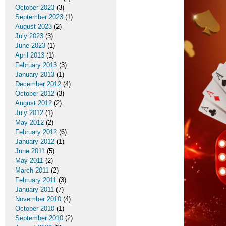
October 2023
(3)
September 2023
(1)
August 2023
(2)
July 2023
(3)
June 2023
(1)
April 2013
(1)
February 2013
(3)
January 2013
(1)
December 2012
(4)
October 2012
(3)
August 2012
(2)
July 2012
(1)
May 2012
(2)
February 2012
(6)
January 2012
(1)
June 2011
(5)
May 2011
(2)
March 2011
(2)
February 2011
(3)
January 2011
(7)
November 2010
(4)
October 2010
(1)
September 2010
(2)