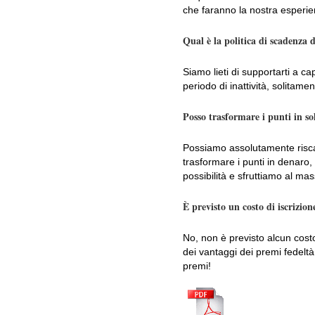
che faranno la nostra esperie
Qual è la politica di scadenza 
Siamo lieti di supportarti a c
periodo di inattività, solitamen
Posso trasformare i punti in sol
Possiamo assolutamente riscatt
trasformare i punti in denaro,
possibilità e sfruttiamo al mas
È previsto un costo di iscrizio
No, non è previsto alcun cost
dei vantaggi dei premi fedelt
premi!