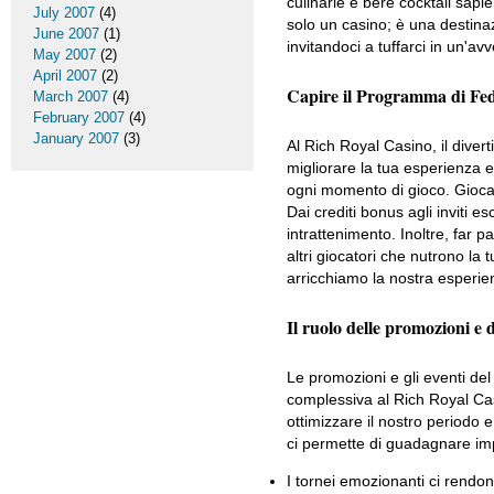
culinarie e bere cocktail sap
July 2007
(4)
solo un casino; è una destina
June 2007
(1)
invitandoci a tuffarci in un'a
May 2007
(2)
April 2007
(2)
Capire il Programma di Fed
March 2007
(4)
February 2007
(4)
January 2007
(3)
Al Rich Royal Casino, il diver
migliorare la tua esperienza e
ogni momento di gioco. Giocand
Dai crediti bonus agli inviti esc
intrattenimento. Inoltre, far 
altri giocatori che nutrono la
arricchiamo la nostra esperie
Il ruolo delle promozioni e d
Le promozioni e gli eventi de
complessiva al Rich Royal Cas
ottimizzare il nostro periodo 
ci permette di guadagnare imp
I tornei emozionanti ci rendono