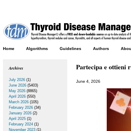
Home
Algorithms
Guidelines
Authors
Abou
Partecipa e ottieni 
Archives
July 2026
(1)
June 4, 2026
June 2026
(5403)
May 2026
(8865)
April 2026
(550)
March 2026
(105)
February 2026
(34)
January 2026
(2)
April 2025
(1)
February 2024
(1)
November 2023
(1)