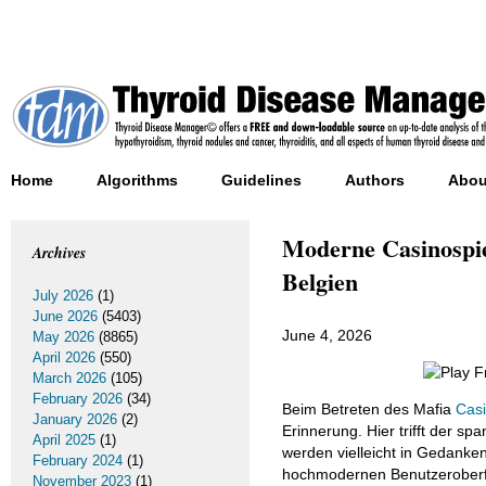
Home
Algorithms
Guidelines
Authors
Abou
Moderne Casinospie
Archives
Belgien
July 2026
(1)
June 2026
(5403)
June 4, 2026
May 2026
(8865)
April 2026
(550)
March 2026
(105)
February 2026
(34)
Beim Betreten des Mafia
Casi
January 2026
(2)
Erinnerung. Hier trifft der s
April 2025
(1)
werden vielleicht in Gedanke
February 2024
(1)
hochmodernen Benutzeroberflä
November 2023
(1)