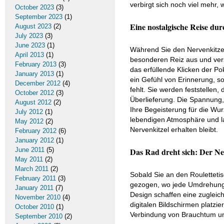
verbirgt sich noch viel mehr, 
October 2023
(3)
September 2023
(1)
Eine nostalgische Reise durc
August 2023
(2)
July 2023
(3)
June 2023
(1)
Während Sie den Nervenkitzel
April 2013
(1)
besonderen Reiz aus und verse
February 2013
(3)
das erfüllende Klicken der Pok
January 2013
(1)
ein Gefühl von Erinnerung, s
December 2012
(4)
fehlt. Sie werden feststellen,
October 2012
(3)
Überlieferung. Die Spannung,
August 2012
(2)
Ihre Begeisterung für die Wur
July 2012
(1)
lebendigen Atmosphäre und la
May 2012
(2)
Nervenkitzel erhalten bleibt.
February 2012
(6)
January 2012
(1)
June 2011
(5)
Das Rad dreht sich: Der Ner
May 2011
(2)
March 2011
(2)
Sobald Sie an den Roulettet
February 2011
(3)
gezogen, wo jede Umdrehung 
January 2011
(7)
Design schaffen eine zugleic
November 2010
(4)
digitalen Bildschirmen platzie
October 2010
(1)
Verbindung von Brauchtum und
September 2010
(2)