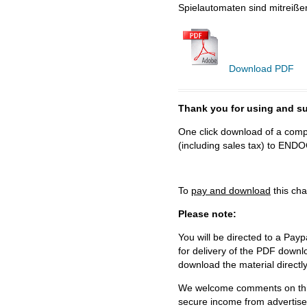
Spielautomaten sind mitreiße
Download PDF
Thank you for using and
One click download of a compl
(including sales tax) to 
To
pay and download
this cha
Please note:
You will be directed to a Payp
for delivery of the PDF downl
download the material directl
We welcome comments on this 
secure income from advertisem