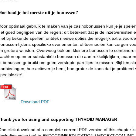
Hoe haal je het meeste uit je bonussen?
Door optimaal gebruik te maken van je casinobonussen kun je je spelerv
het goed begrijpen van de regels; dit betekent dat je de inzetvereisten
niet bij bekende spellen; ontdek nieuwe opties die mogelijk extra voord
bonussen tijdens specifieke evenementen of toernooien kan zorgen vo
en grotere winsten. Overweeg ook om kleinere bonussen te combineren v
wachten op meer substantiële bonussen die aantrekkelijk lijken, maar moe
je bonussen gebruikt om geen verstopte pareltjes te missen. Blijf ten sl
aanbiedingen; hoe actiever je bent, hoe groter de kans dat je profiteer
speelplezier!
Download PDF
Thank you for using and supporting THYROID MANAGER
One click download of a complete current PDF version of this chapter i
(including sales tax) to ENDOCRINE EDUCATION / MDTEXT.COM,INC.