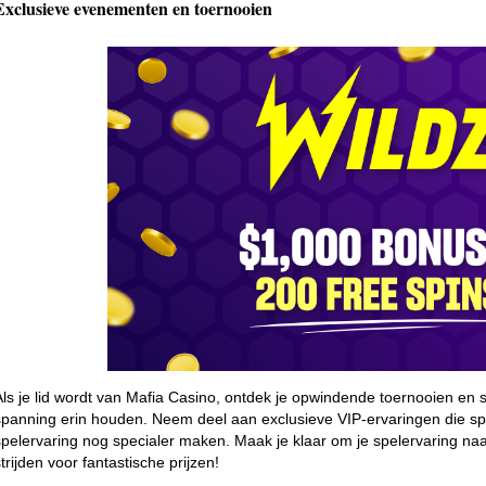
Exclusieve evenementen en toernooien
Als je lid wordt van Mafia Casino, ontdek je opwindende toernooien 
spanning erin houden. Neem deel aan exclusieve VIP-ervaringen die spe
spelervaring nog specialer maken. Maak je klaar om je spelervaring naar
trijden voor fantastische prijzen!