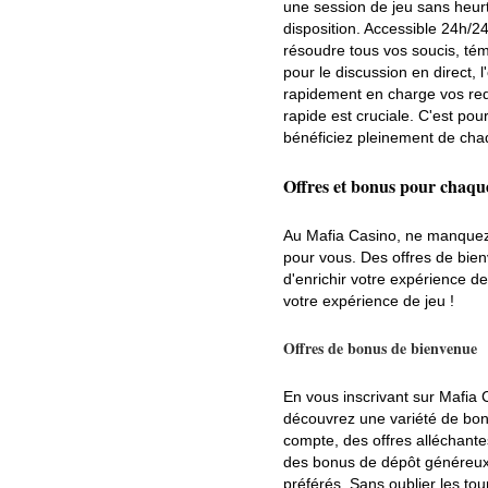
une session de jeu sans heurts
disposition. Accessible 24h/24
résoudre tous vos soucis, té
pour le discussion en direct, 
rapidement en charge vos requ
rapide est cruciale. C'est po
bénéficiez pleinement de chaq
Offres et bonus pour chaqu
Au Mafia Casino, ne manquez
pour vous. Des offres de bien
d'enrichir votre expérience d
votre expérience de jeu !
Offres de bonus de bienvenue
En vous inscrivant sur Mafia 
découvrez une variété de bon
compte, des offres alléchante
des bonus de dépôt généreux s
préférés. Sans oublier les to