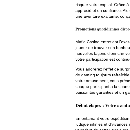
risquer votre capital. Grâce 
apprécié et en confiance. Al
une aventure exaltante, conçu
Promotions quotidiennes dispo
Mafia Casino entretient l'exc
joueur de trouver son bonheu
nouvelles façons d'enrichir vo
votre participation est conti
Vous adorerez l'effet de sur
de gaming toujours rafraîchie
votre amusement, vous présent
chaque participant a la chanc
puissantes garanties et un ga
Début étapes : Votre avent
En entamant votre expédition 
ludique infinies et d'vivances