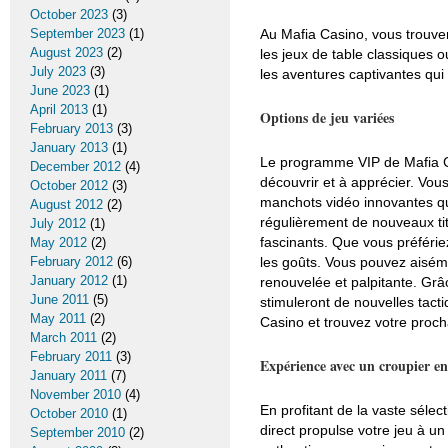
October 2023
(3)
September 2023
(1)
Au Mafia Casino, vous trouve
August 2023
(2)
les jeux de table classiques o
July 2023
(3)
les aventures captivantes qui
June 2023
(1)
April 2013
(1)
Options de jeu variées
February 2013
(3)
January 2013
(1)
Le programme VIP de Mafia Ca
December 2012
(4)
découvrir et à apprécier. Vou
October 2012
(3)
manchots vidéo innovantes qui
August 2012
(2)
régulièrement de nouveaux tit
July 2012
(1)
fascinants. Que vous préfériez
May 2012
(2)
February 2012
(6)
les goûts. Vous pouvez aisém
January 2012
(1)
renouvelée et palpitante. Grâ
June 2011
(5)
stimuleront de nouvelles tact
May 2011
(2)
Casino et trouvez votre procha
March 2011
(2)
February 2011
(3)
Expérience avec un croupier en
January 2011
(7)
November 2010
(4)
En profitant de la vaste séle
October 2010
(1)
direct propulse votre jeu à u
September 2010
(2)