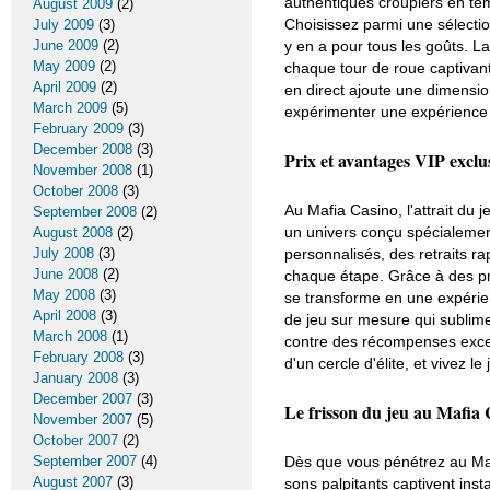
authentiques croupiers en te
August 2009
(2)
Choisissez parmi une sélection 
July 2009
(3)
June 2009
(2)
y en a pour tous les goûts. La
May 2009
(2)
chaque tour de roue captivant.
April 2009
(2)
en direct ajoute une dimensio
March 2009
(5)
expérimenter une expérience d
February 2009
(3)
December 2008
(3)
Prix et avantages VIP exclus
November 2008
(1)
October 2008
(3)
Au Mafia Casino, l'attrait d
September 2008
(2)
un univers conçu spécialemen
August 2008
(2)
July 2008
(3)
personnalisés, des retraits r
June 2008
(2)
chaque étape. Grâce à des pro
May 2008
(3)
se transforme en une expérien
April 2008
(3)
de jeu sur mesure qui sublim
March 2008
(1)
contre des récompenses except
February 2008
(3)
d'un cercle d'élite, et vivez le
January 2008
(3)
December 2007
(3)
Le frisson du jeu au Mafia
November 2007
(5)
October 2007
(2)
September 2007
(4)
Dès que vous pénétrez au Mafi
August 2007
(3)
sons palpitants captivent in