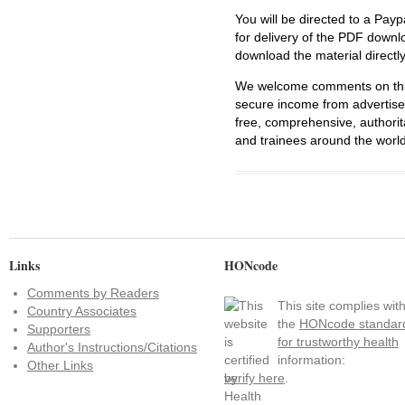
You will be directed to a Payp
for delivery of the PDF downl
download the material directl
We welcome comments on this 
secure income from advertisem
free, comprehensive, authorit
and trainees around the world
Links
HONcode
Comments by Readers
This site complies wit
Country Associates
the
HONcode standar
Supporters
for trustworthy health
Author's Instructions/Citations
information:
Other Links
verify here
.