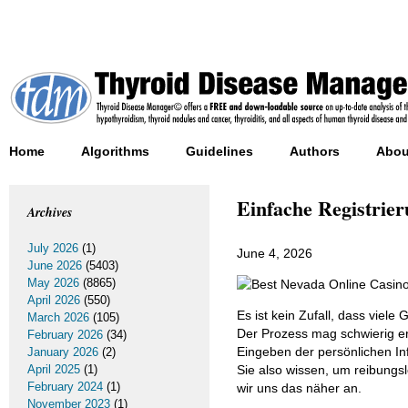
Home
Algorithms
Guidelines
Authors
Abou
Einfache Registrier
Archives
July 2026
(1)
June 4, 2026
June 2026
(5403)
May 2026
(8865)
April 2026
(550)
Es ist kein Zufall, dass viele
March 2026
(105)
Der Prozess mag schwierig er
February 2026
(34)
Eingeben der persönlichen Inf
January 2026
(2)
April 2025
(1)
Sie also wissen, um reibung
February 2024
(1)
wir uns das näher an.
November 2023
(1)