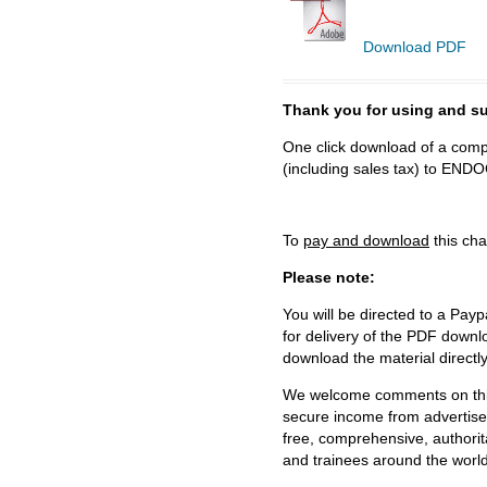
Download PDF
Thank you for using and
One click download of a compl
(including sales tax) to 
To
pay and download
this cha
Please note:
You will be directed to a Payp
for delivery of the PDF downl
download the material directl
We welcome comments on this 
secure income from advertisem
free, comprehensive, authorit
and trainees around the world