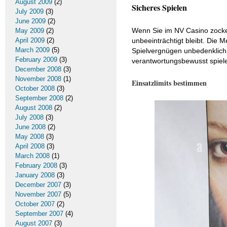
August 2009
(2)
Sicheres Spielen
July 2009
(3)
June 2009
(2)
Wenn Sie im NV Casino zocken,
May 2009
(2)
April 2009
(2)
unbeeinträchtigt bleibt. Die 
March 2009
(5)
Spielvergnügen unbedenklich 
February 2009
(3)
verantwortungsbewusst spiele
December 2008
(3)
November 2008
(1)
Einsatzlimits bestimmen
October 2008
(3)
September 2008
(2)
August 2008
(2)
July 2008
(3)
June 2008
(2)
May 2008
(3)
April 2008
(3)
March 2008
(1)
February 2008
(3)
January 2008
(3)
December 2007
(3)
November 2007
(5)
October 2007
(2)
September 2007
(4)
August 2007
(3)