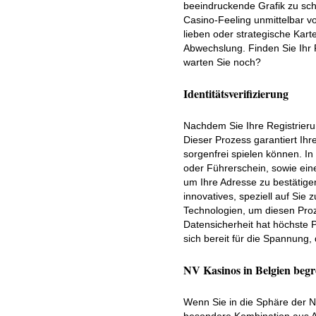
beeindruckende Grafik zu sch
Casino-Feeling unmittelbar vo
lieben oder strategische Kar
Abwechslung. Finden Sie Ihr 
warten Sie noch?
Identitätsverifizierung
Nachdem Sie Ihre Registrierung
Dieser Prozess garantiert Ihr
sorgenfrei spielen können. In
oder Führerschein, sowie ei
um Ihre Adresse zu bestätigen
innovatives, speziell auf Sie
Technologien, um diesen Proz
Datensicherheit hat höchste P
sich bereit für die Spannung, 
NV Kasinos in Belgien begr
Wenn Sie in die Sphäre der N
besondere Kombination aus A