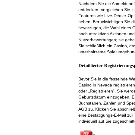
Nachdem Sie die Anmeldeanfor
entdecken. Vergleichen Sie z
Features wie Live-Dealer-Opti
heben. Berücksichtigen Sie di
bevorzugen, die Wahl eines Ca
nach attraktiven Aktionen und
Nutzerbewertungen; sie geben
Sie schließlich ein Casino, d
unterhaltsame Spielumgebung 
Detaillierter Registrierungs
Bevor Sie in die fesselnde W
Casino in Nevada registriere
oder „Registrieren“. Sie werd
Geburtsdatum einzugeben. Ers
Buchstaben, Zahlen und Spez
AGB zu. Klicken Sie abschließ
eine Bestätigungs-E-Mail zur 
individuell auf Sie zugeschni