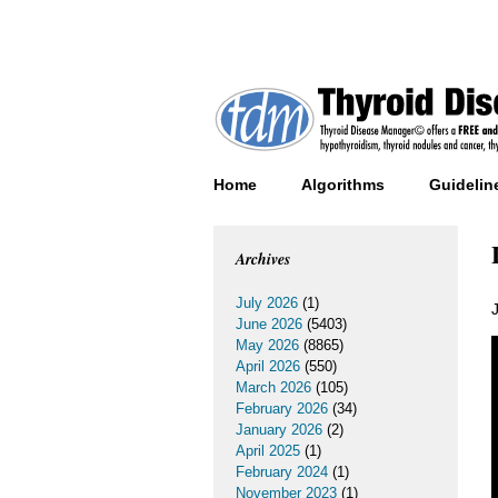
Home
Algorithms
Guidelin
Archives
July 2026
(1)
June 2026
(5403)
May 2026
(8865)
April 2026
(550)
March 2026
(105)
February 2026
(34)
January 2026
(2)
April 2025
(1)
February 2024
(1)
November 2023
(1)