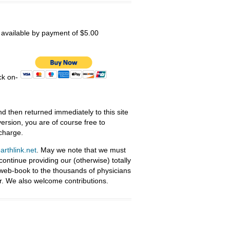
s available by payment of $5.00
ick on-
nd then returned immediately to this site
ersion, you are of course free to
 charge.
rthlink.net
. May we note that we must
ntinue providing our (otherwise) totally
 web-book to the thousands of physicians
r. We also welcome contributions.