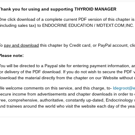
Thank you for using and supporting THYROID MANAGER
One click download of a complete current PDF version of this chapter i
(including sales tax) to ENDOCRINE EDUCATION / MDTEXT.COM,INC.
To
pay and download
this chapter by Credit card, or PayPal account, cl
Please note:
You will be directed to a Paypal site for entering payment information, a
for delivery of the PDF download. If you do not wish to secure the PDF v
download the material directly from the chapter on our Website without
We welcome comments on this service, and this charge, to-
ldegroot@ea
secure income from advertisements and chapter downloads in order to co
free, comprehensive, authoritative, constantly up-dated, Endocrinology
and trainees around the world who visit the website each day of the yea