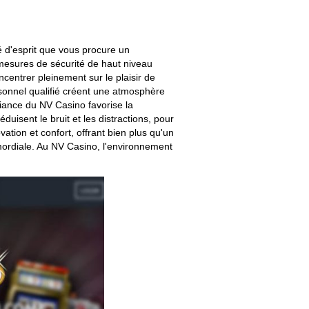
té d'esprit que vous procure un
mesures de sécurité de haut niveau
centrer pleinement sur le plaisir de
sonnel qualifié créent une atmosphère
biance du NV Casino favorise la
uisent le bruit et les distractions, pour
vation et confort, offrant bien plus qu'un
imordiale. Au NV Casino, l'environnement