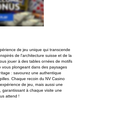
périence de jeu unique qui transcende
spirés de l'architecture suisse et de la
vous jouer à des tables ornées de motifs
lle vous plongeant dans des paysages
héritage : savourez une authentique
apilles. Chaque recoin du NV Casino
 expérience de jeu, mais aussi une
on, garantissant à chaque visite une
us attend !