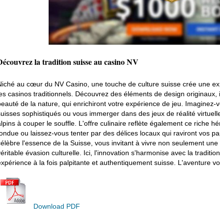
Découvrez la tradition suisse au casino NV
Niché au cœur du NV Casino, une touche de culture suisse crée une ex
les casinos traditionnels. Découvrez des éléments de design originaux, in
beauté de la nature, qui enrichiront votre expérience de jeu. Imaginez-
suisses sophistiqués ou vous immerger dans des jeux de réalité virtue
alpins à couper le souffle. L'offre culinaire reflète également ce riche 
fondue ou laissez-vous tenter par des délices locaux qui raviront vos p
célèbre l'essence de la Suisse, vous invitant à vivre non seulement une
véritable évasion culturelle. Ici, l'innovation s'harmonise avec la traditi
expérience à la fois palpitante et authentiquement suisse. L'aventure vo
Download PDF