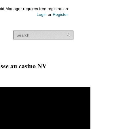
id Manager requires free registration
Login
or
Register
uisse au casino NV