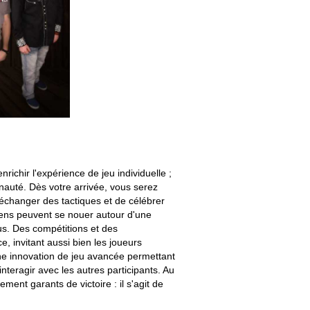
ichir l'expérience de jeu individuelle ;
auté. Dès votre arrivée, vous serez
changer des tactiques et de célébrer
liens peuvent se nouer autour d'une
us. Des compétitions et des
, invitant aussi bien les joueurs
ne innovation de jeu avancée permettant
teragir avec les autres participants. Au
nt garants de victoire : il s'agit de