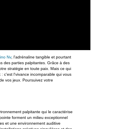
ino Nv
, l'adrénaline tangible et pourtant
s des parties palpitantes. Grâce à des
re stratégie en toute paix. Mais ce qui
 : c'est l'vivance incomparable qui vous
l de vos jeux. Poursuivez votre
ironnement palpitante qui le caractérise
pointe forment un milieu exceptionnel
ntes et une environnement auditive