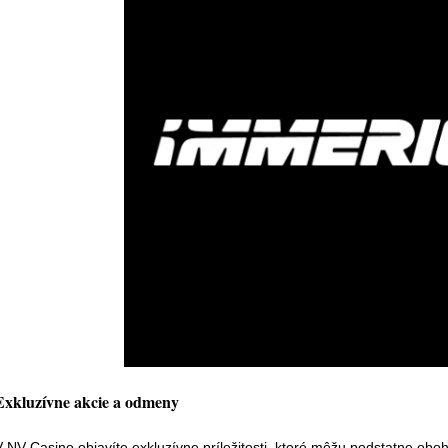
Exkluzívne akcie a odmeny
V NV Casino objavíte exkluzívne príležitosti, ktoré môžu podstatne oboha