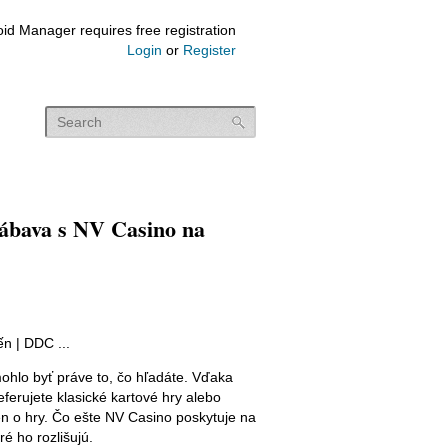
id Manager requires free registration
Login
or
Register
ábava s NV Casino na
hlo byť práve to, čo hľadáte. Vďaka
eferujete klasické kartové hry alebo
len o hry. Čo ešte NV Casino poskytuje na
é ho rozlišujú.