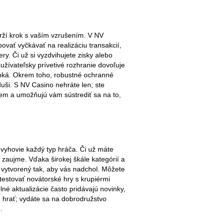
drží krok s vaším vzrušením. V NV
vať vyčkávať na realizáciu transakcií,
y. Či už si vyzdvihujete zisky alebo
užívateľsky prívetivé rozhranie dovoľuje
hká. Okrem toho, robustné ochranné
uši. S NV Casino nehráte len; ste
jem a umožňujú vám sústrediť sa na to,
vyhovie každý typ hráča. Či už máte
s zaujme. Vďaka širokej škále kategórií a
 vytvorený tak, aby vás nadchol. Môžete
testovať novátorské hry s krupiérmi
né aktualizácie často pridávajú novinky,
 hrať; vydáte sa na dobrodružstvo
.