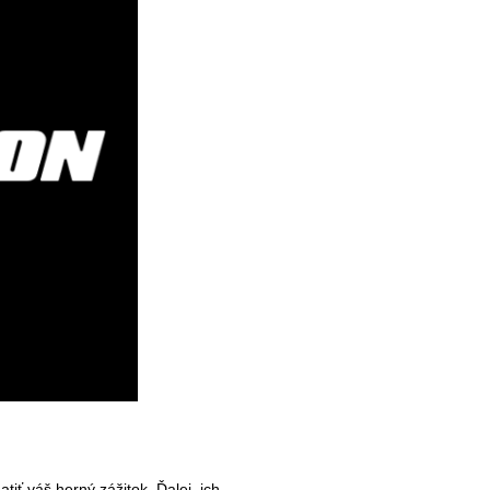
tiť váš herný zážitok. Ďalej, ich