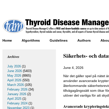
Home
Algorithms
Guidelines
Authors
Abou
Säkerhets- och dat
Archives
July 2026
(1)
June 4, 2026
June 2026
(5403)
May 2026
(8865)
När det gäller spel på nätet ä
April 2026
(550)
använder avancerade krypterin
March 2026
(105)
återkommande säkerhetsrevisi
February 2026
(34)
tillvägagångssätt som ökar fö
January 2026
(2)
utöver det vanliga för att sky
April 2025
(1)
February 2024
(1)
Avancerade krypteringstek
November 2023
(1)