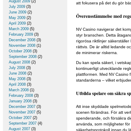
August 2009
(2)
att fokusera på det du gör bäs
July 2009
(3)
June 2009
(2)
Överensstämmelse med rege
May 2009
(2)
April 2009
(2)
March 2009
(5)
NV Casino navigerar det komp
February 2009
(3)
styr branschen. Detta åtagande
December 2008
(3)
rigorösa riktlinjer säkerställ
November 2008
(1)
rättvis. De är alltid ledande
October 2008
(3)
de minimerar riskerna.
September 2008
(2)
August 2008
(2)
Du kan spela säkert, i vetsk
July 2008
(3)
kontinuerligt utvecklande reg
June 2008
(2)
plattformen. Med NV Casino få
May 2008
(3)
standarderna – vilket erbjuder
April 2008
(3)
March 2008
(1)
Utbilda spelare om säkra sp
February 2008
(3)
January 2008
(3)
Att inse skyddade spelmetoder ä
December 2007
(3)
November 2007
(5)
scenen förändras. För att verkl
October 2007
(2)
spenderande, och försäkra dig 
September 2007
(4)
använda, som möjligheter för 
August 2007
(3)
säkerhetsprotokoll innan du l