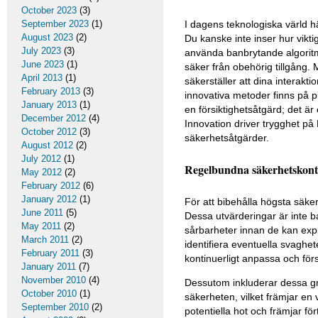
October 2023
(3)
September 2023
(1)
I dagens teknologiska värld h
August 2023
(2)
Du kanske inte inser hur vikt
July 2023
(3)
använda banbrytande algoritm
June 2023
(1)
säker från obehörig tillgång. 
April 2013
(1)
säkerställer att dina interakt
February 2013
(3)
innovativa metoder finns på p
January 2013
(1)
en försiktighetsåtgärd; det ä
December 2012
(4)
Innovation driver trygghet på
October 2012
(3)
säkerhetsåtgärder.
August 2012
(2)
July 2012
(1)
Regelbundna säkerhetskont
May 2012
(2)
February 2012
(6)
January 2012
(1)
För att bibehålla högsta säk
June 2011
(5)
Dessa utvärderingar är inte b
May 2011
(2)
sårbarheter innan de kan exp
March 2011
(2)
identifiera eventuella svaghet
February 2011
(3)
kontinuerligt anpassa och för
January 2011
(7)
November 2010
(4)
Dessutom inkluderar dessa gr
October 2010
(1)
säkerheten, vilket främjar e
September 2010
(2)
potentiella hot och främjar f