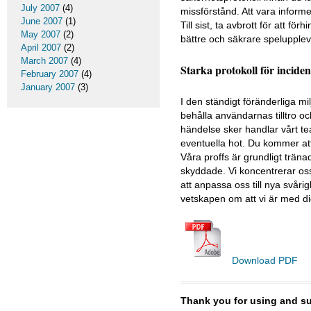
July 2007
(4)
missförstånd. Att vara informe
June 2007
(1)
Till sist, ta avbrott för att 
May 2007
(2)
bättre och säkrare spelupple
April 2007
(2)
March 2007
(4)
Starka protokoll för incide
February 2007
(4)
January 2007
(3)
I den ständigt föränderliga milj
behålla användarnas tilltro oc
händelse sker handlar vårt te
eventuella hot. Du kommer att 
Våra proffs är grundligt träna
skyddade. Vi koncentrerar os
att anpassa oss till nya svåri
vetskapen om att vi är med di
Download PDF
Thank you for using and