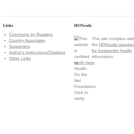
Links
HONcode
Comments by Readers
This site complies wit
Country Associates
the
HONcode standar
Supporters
for trustworthy health
Author's Instructions/Citations
information:
Other Links
verify here
.