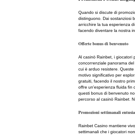
Quando si discute di promozio
distinguono. Dai sostanziosi b
arricchire la tua esperienza di
facendo diventare la nostra i
Offerte bonus di benvenuto
Al casinò Rainbet, i giocatori
concorrenziale panorama del g
cui è arduo resistere. Queste
motivo significativo per esplor
gratuiti, facendo il nostro pr
offre un'esperienza fluida fin d
questi bonus di benvenuto non
percorso al casinò Rainbet. N
Promozioni settimanali entusi
Rainbet Casino mantiene vivo
settimanali che i giocatori no