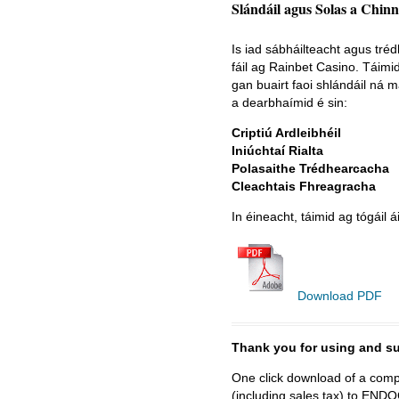
Slándáil agus Solas a Chinn
Is iad sábháilteacht agus tréd
fáil ag Rainbet Casino. Táimid
gan buairt faoi shlándáil ná 
a dearbhaímid é sin:
Criptiú Ardleibhéil
Iniúchtaí Rialta
Polasaithe Trédhearcacha
Cleachtais Fhreagracha
In éineacht, táimid ag tógáil ái
Download PDF
Thank you for using and
One click download of a compl
(including sales tax) to 