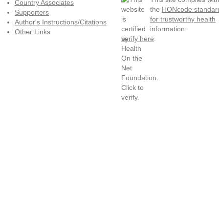
Country Associates
the
HONcode standar
Supporters
for trustworthy health
Author's Instructions/Citations
information:
Other Links
verify here
.