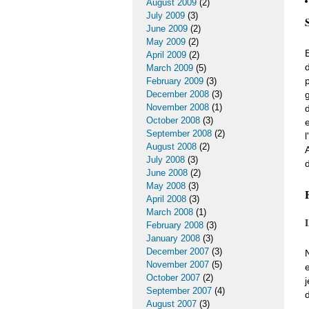
August 2009
(2)
July 2009
(3)
June 2009
(2)
May 2009
(2)
April 2009
(2)
March 2009
(5)
February 2009
(3)
December 2008
(3)
November 2008
(1)
October 2008
(3)
September 2008
(2)
August 2008
(2)
July 2008
(3)
June 2008
(2)
May 2008
(3)
April 2008
(3)
March 2008
(1)
L
February 2008
(3)
January 2008
(3)
December 2007
(3)
November 2007
(5)
October 2007
(2)
September 2007
(4)
August 2007
(3)