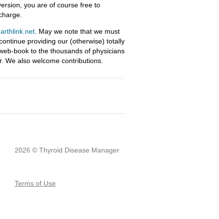
ersion, you are of course free to
 charge.
rthlink.net
. May we note that we must
ntinue providing our (otherwise) totally
 web-book to the thousands of physicians
r. We also welcome contributions.
2026 © Thyroid Disease Manager
Terms of Use