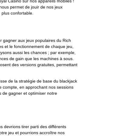
yal Casino sur nos appareils mobiles !
nous permet de jouir de nos jeux
 plus confortable.
ur gagner aux jeux populaires du Rich
les et le fonctionnement de chaque jeu,
lysons aussi les chances ; par exemple,
ances de gain que les machines à sous.
posent des versions gratuites, permettant
gisse de la stratégie de base du blackjack
 de compte, en approchant nos sessions
 de gagner et optimiser notre
devrions tirer parti des différents
tre jeu et pourrions accroître nos