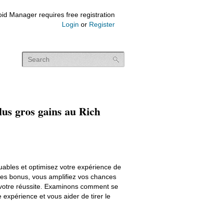
id Manager requires free registration
Login
or
Register
lus gros gains au Rich
bles et optimisez votre expérience de
 les bonus, vous amplifiez vos chances
à votre réussite. Examinons comment se
xpérience et vous aider de tirer le