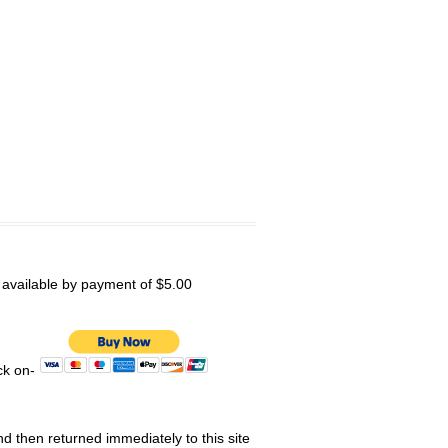
s available by payment of $5.00
ick on-
nd then returned immediately to this site