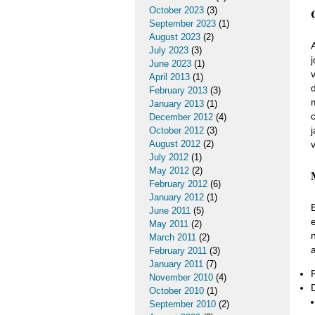
October 2023
(3)
September 2023
(1)
August 2023
(2)
July 2023
(3)
June 2023
(1)
April 2013
(1)
February 2013
(3)
January 2013
(1)
December 2012
(4)
October 2012
(3)
August 2012
(2)
July 2012
(1)
May 2012
(2)
February 2012
(6)
January 2012
(1)
June 2011
(5)
May 2011
(2)
March 2011
(2)
February 2011
(3)
January 2011
(7)
November 2010
(4)
October 2010
(1)
September 2010
(2)