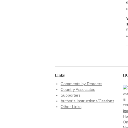
Links
HO
Comments by Readers
Country Associates
Supporters
Author's Instructions/Citations
Other Links
ve