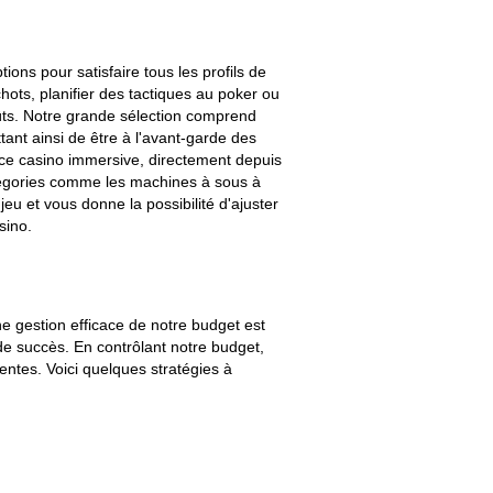
ions pour satisfaire tous les profils de
hots, planifier des tactiques au poker ou
goûts. Notre grande sélection comprend
ant ainsi de être à l'avant-garde des
ce casino immersive, directement depuis
atégories comme les machines à sous à
jeu et vous donne la possibilité d'ajuster
sino.
e gestion efficace de notre budget est
de succès. En contrôlant notre budget,
ntes. Voici quelques stratégies à