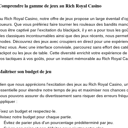
Comprendre la gamme de jeux au Rich Royal Casino
Au Rich Royal Casino, notre offre de jeux propose un large éventail d'opt
joueurs. Que vous préfériez faire tourner les rouleaux des bandits manc
vous être captivé par l'excitation du blackjack, il y en a pour tous les 
des classiques incontournables ainsi que des jeux récents, nous permett
modes. Découvrez des jeux avec croupiers en direct pour une expérien
chez vous. Avec une interface conviviale, parcourez sans effort des c
jackpot ou les jeux de table. Cette diversité enrichit votre expérience de 
vos tactiques à vos goûts, pour un instant mémorable au Rich Royal Ca
Maîtriser son budget de jeu
Bien que nous apprécions l'excitation des jeux au Rich Royal Casino, un
essentielle pour étendre notre temps de jeu et maximiser nos chances 
nous pouvons assurer du divertissement sans risquer des erreurs fréque
appliquer :
Fixez un budget et respectez-le.
Divisez notre budget pour chaque partie.
Évitez de parier plus d'un pourcentage prédéterminé par jeu.