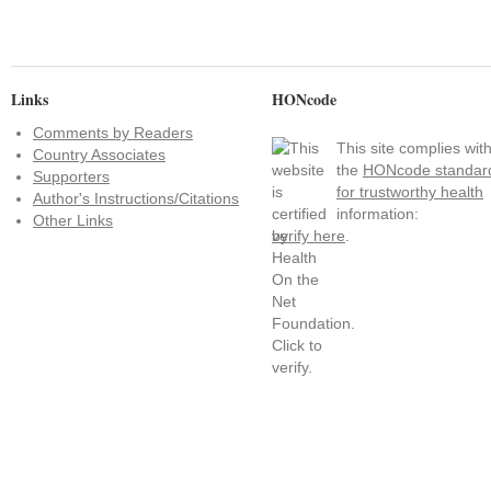
Links
HONcode
Comments by Readers
This site complies wit
Country Associates
the
HONcode standar
Supporters
for trustworthy health
Author's Instructions/Citations
information:
Other Links
verify here
.