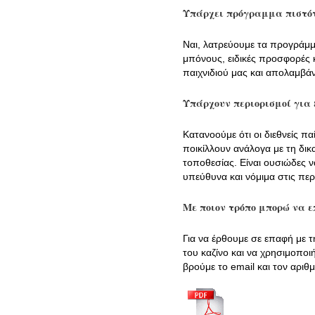
Υπάρχει πρόγραμμα πιστότ
Ναι, λατρεύουμε τα προγράμμ
μπόνους, ειδικές προσφορές κ
παιχνιδιού μας και απολαμβά
Υπάρχουν περιορισμοί για 
Κατανοούμε ότι οι διεθνείς π
ποικίλλουν ανάλογα με τη δι
τοποθεσίας. Είναι ουσιώδες ν
υπεύθυνα και νόμιμα στις περ
Με ποιον τρόπο μπορώ να επ
Για να έρθουμε σε επαφή με 
του καζίνο και να χρησιμοποι
βρούμε το email και τον αριθ