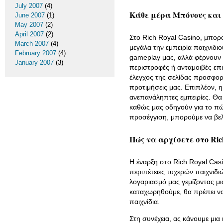
July 2007
(4)
Κάθε μέρα Μπόνους και
June 2007
(1)
May 2007
(2)
April 2007
(2)
Στο Rich Royal Casino, μπο
March 2007
(4)
μεγάλα την εμπειρία παιχνιδ
February 2007
(4)
gameplay μας, αλλά φέρνουν κ
January 2007
(3)
περιστροφές ή ανταμοιβές επ
έλεγχος της σελίδας προσφορώ
προτιμήσεις μας. Επιπλέον, η
ανεπανάληπτες εμπειρίες. Θα
καθώς μας οδηγούν για το πώ
προσέγγιση, μπορούμε να βελ
Πώς να αρχίσετε στο Rich
Η έναρξη στο Rich Royal Casi
περιπέτειες τυχερών παιχνιδι
λογαριασμό μας γεμίζοντας μι
καταχωρηθούμε, θα πρέπει να
παιχνίδια.
Στη συνέχεια, ας κάνουμε μι