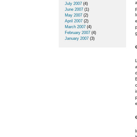
July 2007
(4)
June 2007
(1)
May 2007
(2)
April 2007
(2)
March 2007
(4)
February 2007
(4)
January 2007
(3)
i
p