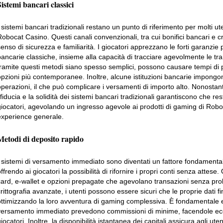
Sistemi bancari classici
I sistemi bancari tradizionali restano un punto di riferimento per molti u
Robocat Casino. Questi canali convenzionali, tra cui bonifici bancari e cr
enso di sicurezza e familiarità. I giocatori apprezzano le forti garanzie p
bancarie classiche, insieme alla capacità di tracciare agevolmente le tra
tramite questi metodi siano spesso semplici, possono causare tempi di p
opzioni più contemporanee. Inoltre, alcune istituzioni bancarie impongon
operazioni, il che può complicare i versamenti di importo alto. Nonostant
'fiducia e la solidità dei sistemi bancari tradizionali garantiscono che r
giocatori, agevolando un ingresso agevole ai prodotti di gaming di Robo
experience generale.
Metodi di deposito rapido
I sistemi di versamento immediato sono diventati un fattore fondamentale
ffrendo ai giocatori la possibilità di rifornire i propri conti senza attes
card, e-wallet e opzioni prepagate che agevolano transazioni senza proble
crittografia avanzate, i utenti possono essere sicuri che le proprie dati f
ottimizzando la loro avventura di gaming complessiva. È fondamentale e
versamento immediato prevedono commissioni di minime, facendole ec
iocatori. Inoltre, la disponibilità istantanea dei capitali assicura agli ute