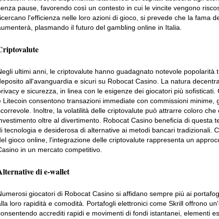
senza pause, favorendo così un contesto in cui le vincite vengono risco
ricercano l'efficienza nelle loro azioni di gioco, si prevede che la fama 
aumenterà, plasmando il futuro del gambling online in Italia.
Criptovalute
Negli ultimi anni, le criptovalute hanno guadagnato notevole popolarità tra
deposito all'avanguardia e sicuri su Robocat Casino. La natura decentral
privacy e sicurezza, in linea con le esigenze dei giocatori più sofisticat
e Litecoin consentono transazioni immediate con commissioni minime, 
correvole. Inoltre, la volatilità delle criptovalute può attrarre coloro ch
investimento oltre al divertimento. Robocat Casino beneficia di questa t
di tecnologia e desiderosa di alternative ai metodi bancari tradizionali
del gioco online, l'integrazione delle criptovalute rappresenta un appro
Casino in un mercato competitivo.
Alternative di e-wallet
Numerosi giocatori di Robocat Casino si affidano sempre più ai portafogli
alla loro rapidità e comodità. Portafogli elettronici come Skrill offrono 
consentendo accrediti rapidi e movimenti di fondi istantanei, elementi e