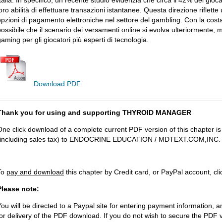
talia. In specifico, un recente studio evidenzia che circa il 42% dei gioca
loro abilità di effettuare transazioni istantanee. Questa direzione rifle
opzioni di pagamento elettroniche nel settore del gambling. Con la costa
possibile che il scenario dei versamenti online si evolva ulteriormente, 
aming per gli giocatori più esperti di tecnologia.
Download PDF
Thank you for using and supporting THYROID MANAGER
One click download of a complete current PDF version of this chapter i
(including sales tax) to ENDOCRINE EDUCATION / MDTEXT.COM,INC.
To
pay and download
this chapter by Credit card, or PayPal account, cl
Please note:
You will be directed to a Paypal site for entering payment information, a
for delivery of the PDF download. If you do not wish to secure the PDF v