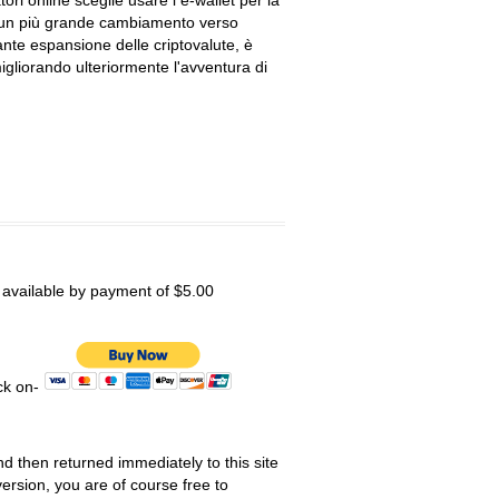
tori online sceglie usare i e-wallet per la
tte un più grande cambiamento verso
nte espansione delle criptovalute, è
migliorando ulteriormente l'avventura di
s available by payment of $5.00
ick on-
nd then returned immediately to this site
ersion, you are of course free to