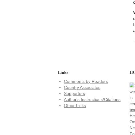
Links
HO
Comments by Readers
Country Associates
Supporters
Author's Instructions/Citations
Other Links
ve