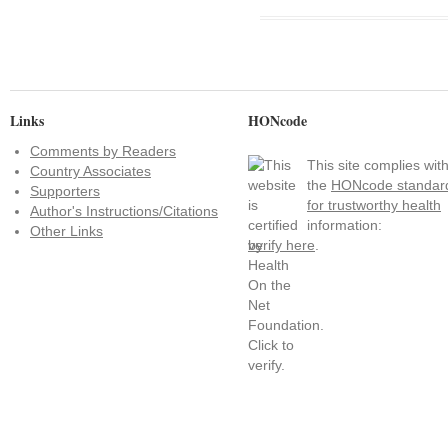
Links
HONcode
Comments by Readers
This site complies wit
Country Associates
the
HONcode standar
Supporters
for trustworthy health
Author's Instructions/Citations
information:
Other Links
verify here
.