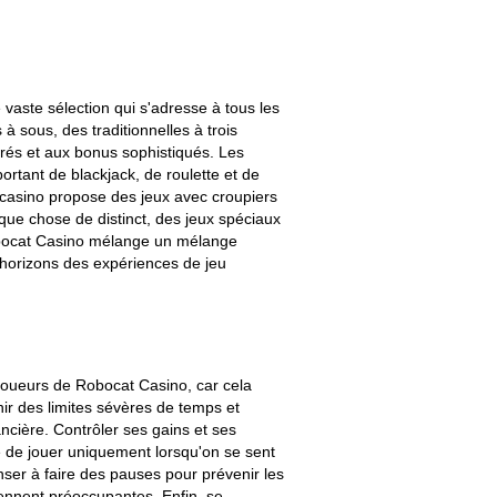
vaste sélection qui s'adresse à tous les
 sous, des traditionnelles à trois
és et aux bonus sophistiqués. Les
ortant de blackjack, de roulette et de
le casino propose des jeux avec croupiers
que chose de distinct, des jeux spéciaux
obocat Casino mélange un mélange
 horizons des expériences de jeu
joueurs de Robocat Casino, car cela
nir des limites sévères de temps et
ancière. Contrôler ses gains et ses
e de jouer uniquement lorsqu'on se sent
nser à faire des pauses pour prévenir les
iennent préoccupantes. Enfin, se