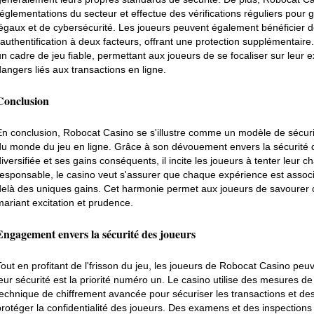
réglementations du secteur et effectue des vérifications réguliers pour 
légaux et de cybersécurité. Les joueurs peuvent également bénéficier de
l'authentification à deux facteurs, offrant une protection supplémentaire
un cadre de jeu fiable, permettant aux joueurs de se focaliser sur leur e
dangers liés aux transactions en ligne.
Conclusion
En conclusion, Robocat Casino se s'illustre comme un modèle de sécuri
du monde du jeu en ligne. Grâce à son dévouement envers la sécurité d
diversifiée et ses gains conséquents, il incite les joueurs à tenter leur
responsable, le casino veut s'assurer que chaque expérience est associé
delà des uniques gains. Cet harmonie permet aux joueurs de savourer 
mariant excitation et prudence.
Engagement envers la sécurité des joueurs
Tout en profitant de l'frisson du jeu, les joueurs de Robocat Casino peu
leur sécurité est la priorité numéro un. Le casino utilise des mesures
technique de chiffrement avancée pour sécuriser les transactions et des 
protéger la confidentialité des joueurs. Des examens et des inspections