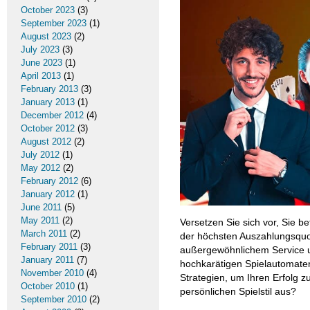
October 2023
(3)
September 2023
(1)
August 2023
(2)
July 2023
(3)
June 2023
(1)
April 2013
(1)
February 2013
(3)
January 2013
(1)
December 2012
(4)
October 2012
(3)
August 2012
(2)
July 2012
(1)
May 2012
(2)
February 2012
(6)
January 2012
(1)
June 2011
(5)
May 2011
(2)
Versetzen Sie sich vor, Sie b
March 2011
(2)
der höchsten Auszahlungsquot
February 2011
(3)
außergewöhnlichem Service un
January 2011
(7)
hochkarätigen Spielautomaten
November 2010
(4)
Strategien, um Ihren Erfolg z
October 2010
(1)
persönlichen Spielstil aus?
September 2010
(2)