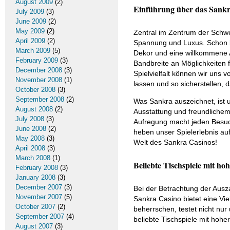
August 2009
(2)
Einführung über das Sankr
July 2009
(3)
June 2009
(2)
May 2009
(2)
Zentral im Zentrum der Schwe
April 2009
(2)
Spannung und Luxus. Schon 
March 2009
(5)
Dekor und eine willkommene At
February 2009
(3)
Bandbreite an Möglichkeiten 
December 2008
(3)
Spielvielfalt können wir uns 
November 2008
(1)
lassen und so sicherstellen, d
October 2008
(3)
September 2008
(2)
Was Sankra auszeichnet, ist 
August 2008
(2)
Ausstattung und freundlichem
July 2008
(3)
Aufregung macht jeden Besuch 
June 2008
(2)
heben unser Spielerlebnis au
May 2008
(3)
Welt des Sankra Casinos!
April 2008
(3)
March 2008
(1)
Beliebte Tischspiele mit h
February 2008
(3)
January 2008
(3)
December 2007
(3)
Bei der Betrachtung der Ausz
November 2007
(5)
Sankra Casino bietet eine Vi
October 2007
(2)
beherrschen, testet nicht nur
September 2007
(4)
beliebte Tischspiele mit hoher
August 2007
(3)