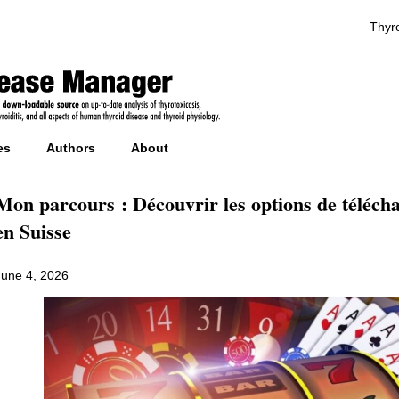
Thyro
es
Authors
About
Mon parcours : Découvrir les options de téléc
en Suisse
June 4, 2026