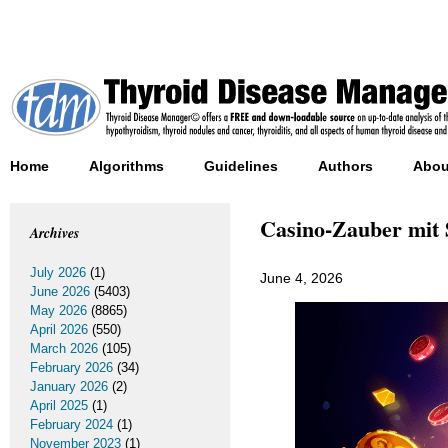
Home
Algorithms
Guidelines
Authors
Abou
Casino-Zauber mit 
Archives
July 2026
(1)
June 4, 2026
June 2026
(5403)
May 2026
(8865)
April 2026
(550)
March 2026
(105)
February 2026
(34)
January 2026
(2)
April 2025
(1)
February 2024
(1)
November 2023
(1)