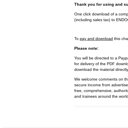
Thank you for using and
One click download of a compl
(including sales tax) to 
To
pay and download
this cha
Please note:
You will be directed to a Payp
for delivery of the PDF downl
download the material directl
We welcome comments on this 
secure income from advertisem
free, comprehensive, authorit
and trainees around the world