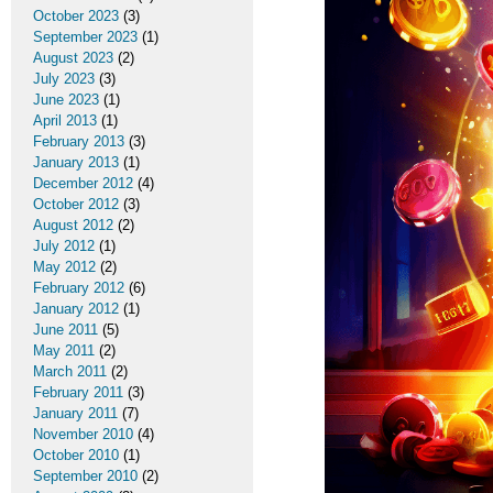
October 2023
(3)
September 2023
(1)
August 2023
(2)
July 2023
(3)
June 2023
(1)
April 2013
(1)
February 2013
(3)
January 2013
(1)
December 2012
(4)
October 2012
(3)
August 2012
(2)
July 2012
(1)
May 2012
(2)
February 2012
(6)
January 2012
(1)
June 2011
(5)
May 2011
(2)
March 2011
(2)
February 2011
(3)
January 2011
(7)
November 2010
(4)
October 2010
(1)
September 2010
(2)