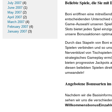
Beliebte Spiele, die Sie mi
July 2007
(4)
June 2007
(1)
May 2007
(2)
Boni eröffnen eine mitreißen
April 2007
(2)
entscheidenden Unterschied ma
March 2007
(4)
Game-Auswahl unseren Spielve
February 2007
(4)
Slots bietet jedes Spiel einz
January 2007
(3)
unsere Bonusaktionen optima
Durch das Stapeln von Boni 
Spielen verbinden und so un
Nervenkitzel von Tischspielen
strategisches Gameplay ermög
bieten progressive Jackpots 
diesen beliebten Spielen dir
umwandeln!
Angebotene Bonusarten im
Nachdem wir die Basisinfor
sehen wir uns die verschied
Willkommensbonus
Einzah