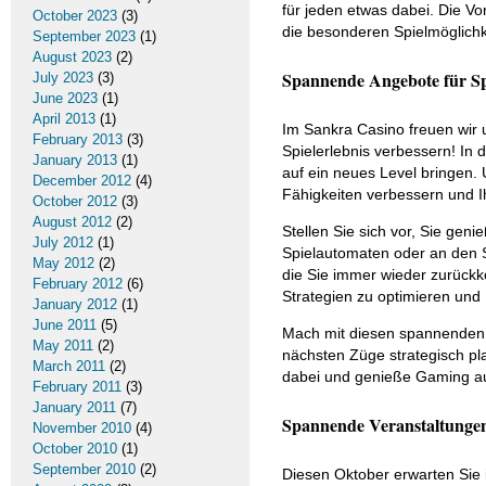
für jeden etwas dabei. Die Vo
October 2023
(3)
die besonderen Spielmöglich
September 2023
(1)
August 2023
(2)
Spannende Angebote für Sp
July 2023
(3)
June 2023
(1)
April 2013
(1)
Im Sankra Casino freuen wir u
February 2013
(3)
Spielerlebnis verbessern! In 
January 2013
(1)
auf ein neues Level bringen. 
December 2012
(4)
Fähigkeiten verbessern und Ih
October 2012
(3)
August 2012
(2)
Stellen Sie sich vor, Sie gen
July 2012
(1)
Spielautomaten oder an den S
May 2012
(2)
die Sie immer wieder zurückk
February 2012
(6)
Strategien zu optimieren und 
January 2012
(1)
June 2011
(5)
Mach mit diesen spannenden 
May 2011
(2)
nächsten Züge strategisch pl
March 2011
(2)
dabei und genieße Gaming au
February 2011
(3)
January 2011
(7)
Spannende Veranstaltunge
November 2010
(4)
October 2010
(1)
September 2010
(2)
Diesen Oktober erwarten Sie 