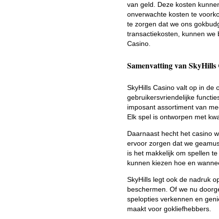
van geld. Deze kosten kunnen 
onverwachte kosten te voork
te zorgen dat we ons gokbudg
transactiekosten, kunnen we b
Casino.
Samenvatting van SkyHills
SkyHills Casino valt op in de
gebruikersvriendelijke functi
imposant assortiment van mee
Elk spel is ontworpen met kw
Daarnaast hecht het casino 
ervoor zorgen dat we geamuse
is het makkelijk om spellen t
kunnen kiezen hoe en wanne
SkyHills legt ook de nadruk o
beschermen. Of we nu doorgew
spelopties verkennen en geni
maakt voor gokliefhebbers.