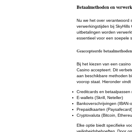
Betaalmethoden en verwerk
Nu we het over verantwoord 
verwerkingstijden bij SkyHill
uitbetalingen worden verwerkt
essentieel voor een soepele s
Geaccepteerde betaalmethoden
Bij het kiezen van een casino
Casino accepteert. Dit verbet
aan beschikbare methoden biedt
voorop staat. Hieronder vindt
Creditcards en betaalpassen 
E-wallets (Skrill, Neteller)
Bankoverschrijvingen (IBAN-o
Prepaidkaarten (Paysafecard
Cryptovaluta (Bitcoin, Ethere
Elke optie biedt specifieke v
veiligheidsbehoeften. Door 