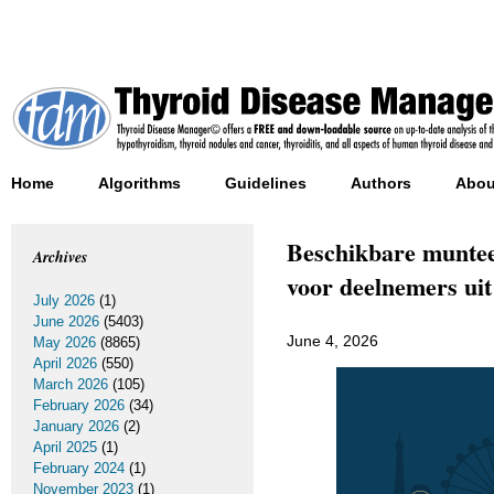
Home
Algorithms
Guidelines
Authors
Abou
Beschikbare muntee
Archives
voor deelnemers ui
July 2026
(1)
June 2026
(5403)
June 4, 2026
May 2026
(8865)
April 2026
(550)
March 2026
(105)
February 2026
(34)
January 2026
(2)
April 2025
(1)
February 2024
(1)
November 2023
(1)