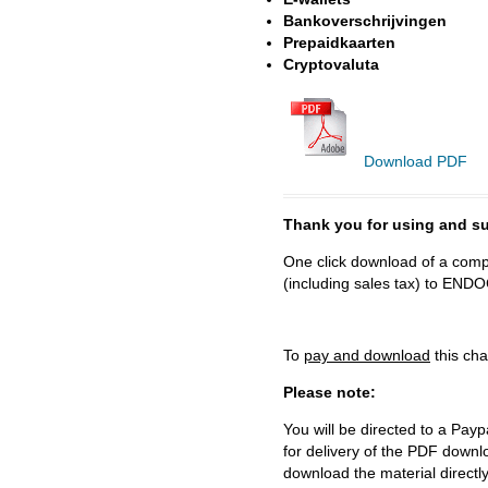
Bankoverschrijvingen
Prepaidkaarten
Cryptovaluta
Download PDF
Thank you for using and
One click download of a compl
(including sales tax) to 
To
pay and download
this cha
Please note:
You will be directed to a Payp
for delivery of the PDF downl
download the material directl