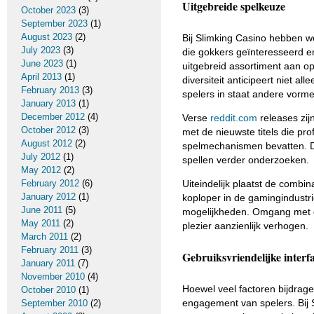
Uitgebreide spelkeuze
October 2023
(3)
September 2023
(1)
August 2023
(2)
Bij Slimking Casino hebben we
July 2023
(3)
die gokkers geïnteresseerd e
June 2023
(1)
uitgebreid assortiment aan o
April 2013
(1)
diversiteit anticipeert niet a
February 2013
(3)
spelers in staat andere vorm
January 2013
(1)
December 2012
(4)
Verse
reddit.com
releases zij
October 2012
(3)
met de nieuwste titels die p
August 2012
(2)
spelmechanismen bevatten. De
July 2012
(1)
spellen verder onderzoeken.
May 2012
(2)
February 2012
(6)
Uiteindelijk plaatst de combin
January 2012
(1)
koploper in de gamingindustr
June 2011
(5)
mogelijkheden. Omgang met d
May 2011
(2)
plezier aanzienlijk verhogen.
March 2011
(2)
February 2011
(3)
Gebruiksvriendelijke interf
January 2011
(7)
November 2010
(4)
Hoewel veel factoren bijdrag
October 2010
(1)
engagement van spelers. Bij S
September 2010
(2)