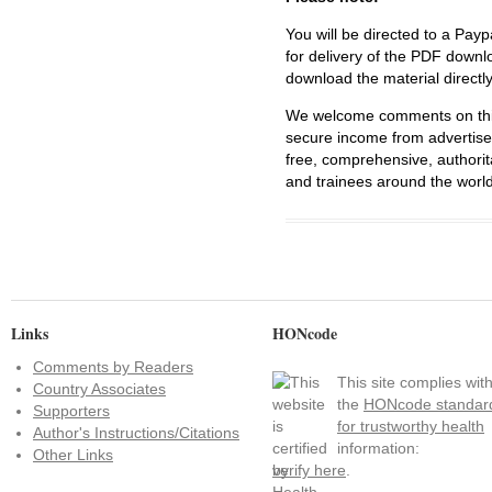
You will be directed to a Payp
for delivery of the PDF downl
download the material directl
We welcome comments on this 
secure income from advertisem
free, comprehensive, authorit
and trainees around the world
Links
HONcode
Comments by Readers
This site complies wit
Country Associates
the
HONcode standar
Supporters
for trustworthy health
Author's Instructions/Citations
information:
Other Links
verify here
.