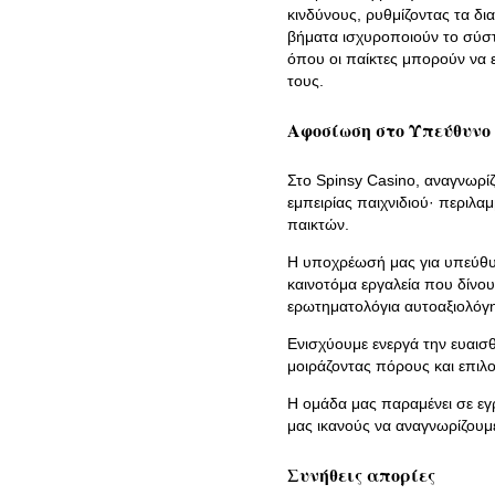
κινδύνους, ρυθμίζοντας τα δι
βήματα ισχυροποιούν το σύστ
όπου οι παίκτες μπορούν να 
τους.
Αφοσίωση στο Υπεύθυνο
Στο Spinsy Casino, αναγνωρίζ
εμπειρίας παιχνιδιού· περιλα
παικτών.
Η υποχρέωσή μας για υπεύθυ
καινοτόμα εργαλεία που δίνο
ερωτηματολόγια αυτοαξιολόγη
Ενισχύουμε ενεργά την ευαισ
μοιράζοντας πόρους και επιλο
Η ομάδα μας παραμένει σε ε
μας ικανούς να αναγνωρίζουμε
Συνήθεις απορίες