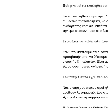
Πώς μπορώ να επαληθεύσω τ
Για να επαληθεύσουμε την αδ
αυθεντικά πιστοποιητικά, να
ανεξάρτητες κριτικές. Αυτά 
την εμπιστοσύνη μας στις λει
Τι πρέπει να κάνω εάν υπο
Εάν υποψιαστούμε ότι ο λογα
πρόσβασής μας, να θέσουμε σ
υποστήριξη πελατών. Είναι α
εξουσιοδοτημένες κινήσεις ή 
Το Spinsy Casino έχει περιο
Ναι, υπάρχουν περιορισμοί ηλ
ανοίξουν λογαριασμό. Συνιστο
εξασφαλίσετε τη συμμόρφωση
Πώς χειρίζεται το Spinsy 