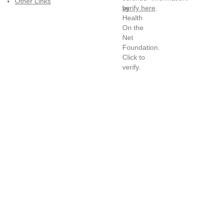
Other Links
verify here
.