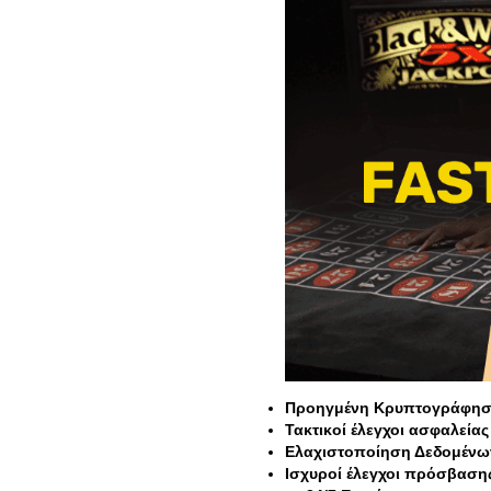
Προηγμένη Κρυπτογράφη
Τακτικοί έλεγχοι ασφαλείας
Ελαχιστοποίηση Δεδομένω
Ισχυροί έλεγχοι πρόσβαση