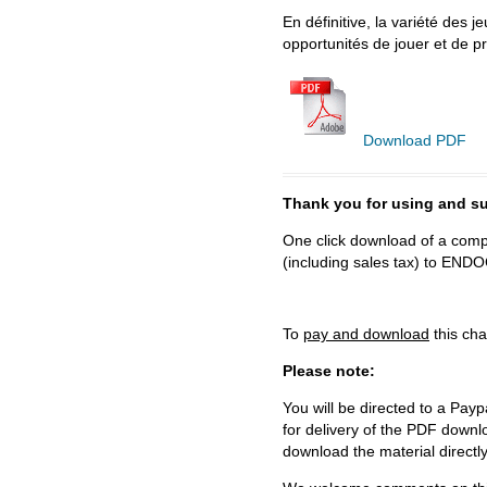
En définitive, la variété des
opportunités de jouer et de pr
Download PDF
Thank you for using and
One click download of a compl
(including sales tax) to 
To
pay and download
this cha
Please note:
You will be directed to a Payp
for delivery of the PDF downl
download the material directl