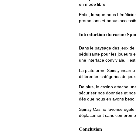
en mode libre.
Enfin, lorsque nous bénéficio
promotions et bonus accessibl
Introduction du casino Spi
Dans le paysage des jeux de
séduisante pour les joueurs 
une interface conviviale, il e
La plateforme Spinsy incarne 
différentes catégories de jeux
De plus, le casino attache un
sécuriser nos données et nos t
dès que nous en avons besoi
Spinsy Casino favorise égaleme
déplacement sans compromettr
Conclusion