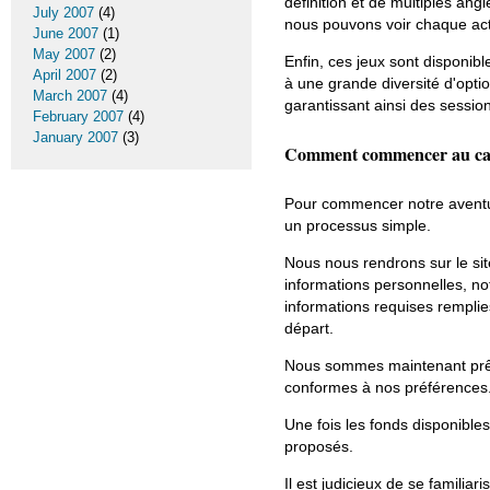
définition et de multiples an
July 2007
(4)
nous pouvons voir chaque act
June 2007
(1)
May 2007
(2)
Enfin, ces jeux sont disponibl
April 2007
(2)
à une grande diversité d'opti
March 2007
(4)
garantissant ainsi des sessio
February 2007
(4)
January 2007
(3)
Comment commencer au cas
Pour commencer notre aventur
un processus simple.
Nous nous rendrons sur le sit
informations personnelles, no
informations requises remplie
départ.
Nous sommes maintenant prêts
conformes à nos préférences
Une fois les fonds disponible
proposés.
Il est judicieux de se famili