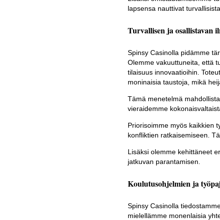
lapsensa nauttivat turvallisista
Turvallisen ja osallistavan 
Spinsy Casinolla pidämme tärke
Olemme vakuuttuneita, että tur
tilaisuus innovaatioihin. Tot
moninaisia taustoja, mikä he
Tämä menetelmä mahdollistaa 
vieraidemme kokonaisvaltais
Priorisoimme myös kaikkien työ
konfliktien ratkaisemiseen. Täm
Lisäksi olemme kehittäneet eril
jatkuvan parantamisen.
Koulutusohjelmien ja työpa
Spinsy Casinolla tiedostamme
mielellämme monenlaisia yhtei