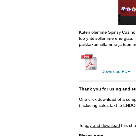
Kuten olemme Spinsy Casinol
tuo yhteisöllemme energiaa.
paikkakunnallamme ja tuemme 
Download PDF
Thank you for using and
One click download of a compl
(including sales tax) to 
To
pay and download
this cha
Please note: