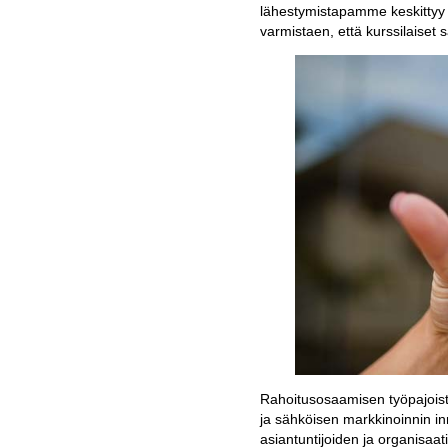
lähestymistapamme keskittyy y
varmistaen, että kurssilaiset 
Rahoitusosaamisen työpajoista
ja sähköisen markkinoinnin inno
asiantuntijoiden ja organisa