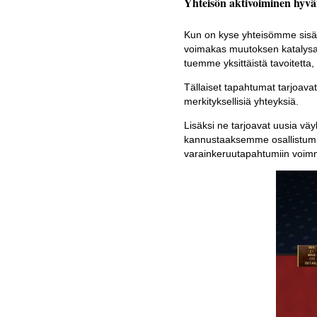
Yhteisön aktivoiminen hyvän
Kun on kyse yhteisömme sisäi
voimakas muutoksen katalysaa
tuemme yksittäistä tavoitetta
Tällaiset tapahtumat tarjoava
merkityksellisiä yhteyksiä.
Lisäksi ne tarjoavat uusia vä
kannustaaksemme osallistumis
varainkeruutapahtumiin voimme 