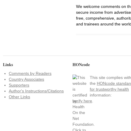
We welcome comments on this 
secure income from advertisem
free, comprehensive, authorit
and trainees around the world
Links
HONcode
Comments by Readers
This site complies wit
Country Associates
the
HONcode standar
Supporters
for trustworthy health
Author's Instructions/Citations
information:
Other Links
verify here
.