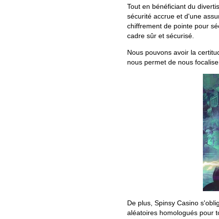
Tout en bénéficiant du diverti
sécurité accrue et d'une assu
chiffrement de pointe pour sé
cadre sûr et sécurisé.
Nous pouvons avoir la certitu
nous permet de nous focalise
De plus, Spinsy Casino s'obli
aléatoires homologués pour t