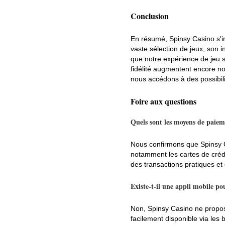
Conclusion
En résumé, Spinsy Casino s'i
vaste sélection de jeux, son i
que notre expérience de jeu se
fidélité augmentent encore no
nous accédons à des possibil
Foire aux questions
Quels sont les moyens de paieme
Nous confirmons que Spinsy C
notamment les cartes de crédit
des transactions pratiques et
Existe-t-il une appli mobile p
Non, Spinsy Casino ne propos
facilement disponible via les