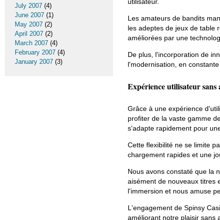
utilisateur.
July 2007
(4)
June 2007
(1)
Les amateurs de bandits manch
May 2007
(2)
les adeptes de jeux de table 
April 2007
(2)
améliorées par une technolog
March 2007
(4)
February 2007
(4)
De plus, l'incorporation de i
January 2007
(3)
l'modernisation, en constante 
Expérience utilisateur sans a
Grâce à une expérience d'utili
profiter de la vaste gamme de 
s'adapte rapidement pour une 
Cette flexibilité ne se limite
chargement rapides et une jo
Nous avons constaté que la na
aisément de nouveaux titres e
l'immersion et nous amuse p
L'engagement de Spinsy Casino
améliorant notre plaisir sans 