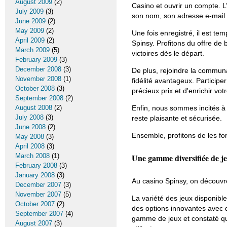
August 2009
(2)
Casino et ouvrir un compte. L
July 2009
(3)
son nom, son adresse e-mail
June 2009
(2)
May 2009
(2)
Une fois enregistré, il est t
April 2009
(2)
Spinsy. Profitons du offre de
March 2009
(5)
victoires dès le départ.
February 2009
(3)
December 2008
(3)
De plus, rejoindre la commun
November 2008
(1)
fidélité avantageux. Particip
October 2008
(3)
précieux prix et d'enrichir vot
September 2008
(2)
August 2008
(2)
Enfin, nous sommes incités à 
July 2008
(3)
reste plaisante et sécurisée.
June 2008
(2)
Ensemble, profitons de les fo
May 2008
(3)
April 2008
(3)
March 2008
(1)
Une gamme diversifiée de j
February 2008
(3)
January 2008
(3)
Au casino Spinsy, on découvre
December 2007
(3)
November 2007
(5)
La variété des jeux disponibl
October 2007
(2)
des options innovantes avec d
September 2007
(4)
gamme de jeux et constaté qu
August 2007
(3)