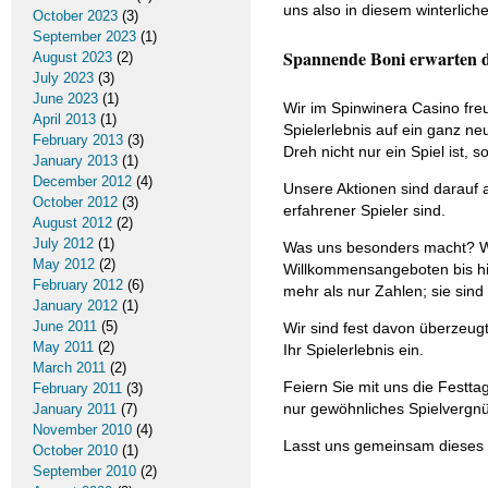
uns also in diesem winterlich
October 2023
(3)
September 2023
(1)
Spannende Boni erwarten di
August 2023
(2)
July 2023
(3)
June 2023
(1)
Wir im Spinwinera Casino fre
April 2013
(1)
Spielerlebnis auf ein ganz neu
February 2013
(3)
Dreh nicht nur ein Spiel ist,
January 2013
(1)
December 2012
(4)
Unsere Aktionen sind darauf 
October 2012
(3)
erfahrener Spieler sind.
August 2012
(2)
July 2012
(1)
Was uns besonders macht? Wir
May 2012
(2)
Willkommensangeboten bis hin
February 2012
(6)
mehr als nur Zahlen; sie sind
January 2012
(1)
June 2011
(5)
Wir sind fest davon überzeugt
May 2011
(2)
Ihr Spielerlebnis ein.
March 2011
(2)
Feiern Sie mit uns die Festt
February 2011
(3)
nur gewöhnliches Spielvergn
January 2011
(7)
November 2010
(4)
Lasst uns gemeinsam dieses 
October 2010
(1)
September 2010
(2)