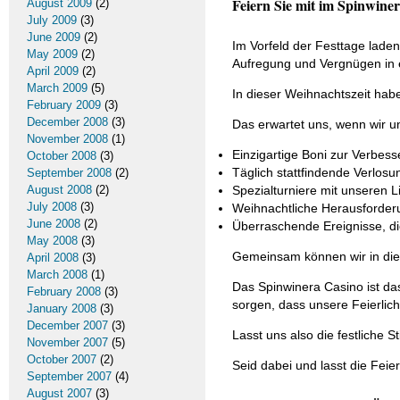
Feiern Sie mit im Spinwine
August 2009
(2)
July 2009
(3)
June 2009
(2)
Im Vorfeld der Festtage laden
May 2009
(2)
Aufregung und Vergnügen in e
April 2009
(2)
March 2009
(5)
In dieser Weihnachtszeit habe
February 2009
(3)
December 2008
(3)
Das erwartet uns, wenn wir u
November 2008
(1)
Einzigartige Boni zur Verbes
October 2008
(3)
Täglich stattfindende Verlos
September 2008
(2)
August 2008
(2)
Spezialturniere mit unseren L
July 2008
(3)
Weihnachtliche Herausforder
June 2008
(2)
Überraschende Ereignisse, di
May 2008
(3)
Gemeinsam können wir in die
April 2008
(3)
March 2008
(1)
Das Spinwinera Casino ist das
February 2008
(3)
sorgen, dass unsere Feierlic
January 2008
(3)
December 2007
(3)
Lasst uns also die festliche
November 2007
(5)
October 2007
(2)
Seid dabei und lasst die Feie
September 2007
(4)
August 2007
(3)