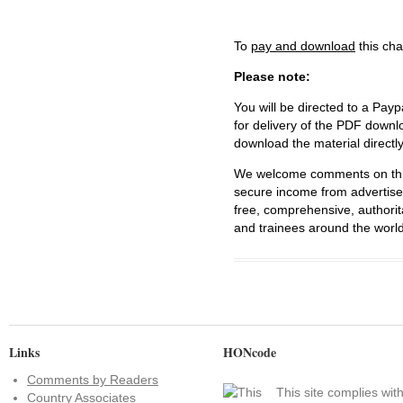
To
pay and download
this cha
Please note:
You will be directed to a Payp
for delivery of the PDF downl
download the material directl
We welcome comments on this 
secure income from advertisem
free, comprehensive, authorit
and trainees around the world
Links
HONcode
Comments by Readers
This site complies wit
Country Associates