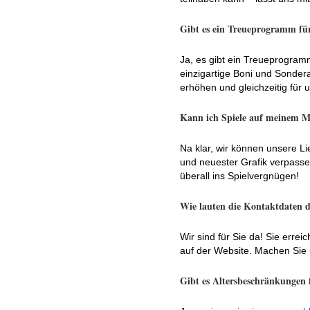
Gibt es ein Treueprogramm für
Ja, es gibt ein Treueprogram
einzigartige Boni und Sonderak
erhöhen und gleichzeitig für
Kann ich Spiele auf meinem Mo
Na klar, wir können unsere L
und neuester Grafik verpasse
überall ins Spielvergnügen!
Wie lauten die Kontaktdaten 
Wir sind für Sie da! Sie err
auf der Website. Machen Sie
Gibt es Altersbeschränkungen f