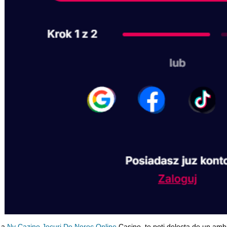
La
Nv Cazino Jocuri De Noroc Online
Casino, te poți delecta de un ambi