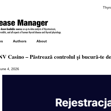
Thyro
es
Authors
About
NV Casino – Păstrează controlul și bucură-te de
June 4, 2026