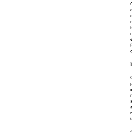
a
c
a
t