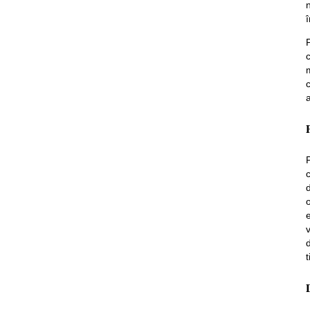
c
e
d
t