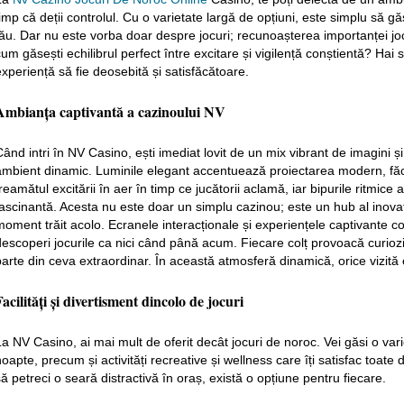
timp că deții controlul. Cu o varietate largă de opțiuni, este simplu să gă
tău. Dar nu este vorba doar despre jocuri; recunoașterea importanței joc
cum găsești echilibrul perfect între excitare și vigilență conștientă? Ha
experiență să fie deosebită și satisfăcătoare.
Ambianța captivantă a cazinoului NV
Când intri în NV Casino, ești imediat lovit de un mix vibrant de imagini 
ambient dinamic. Luminile elegant accentuează proiectarea modern, făcâ
freamătul excitării în aer în timp ce jucătorii aclamă, iar bipurile ritmic
fascinantă. Acesta nu este doar un simplu cazinou; este un hub al inovaț
moment trăit acolo. Ecranele interacționale și experiențele captivante c
descoperi jocurile ca nici când până acum. Fiecare colț provoacă curiozi
parte din ceva extraordinar. În această atmosferă dinamică, orice vizită
Facilități și divertisment dincolo de jocuri
La NV Casino, ai mai mult de oferit decât jocuri de noroc. Vei găsi o vari
oapte, precum și activități recreative și wellness care îți satisfac toate 
să petreci o seară distractivă în oraș, există o opțiune pentru fiecare.