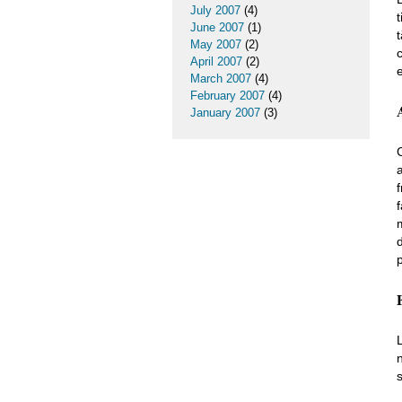
July 2007
(4)
June 2007
(1)
May 2007
(2)
April 2007
(2)
March 2007
(4)
February 2007
(4)
January 2007
(3)
n