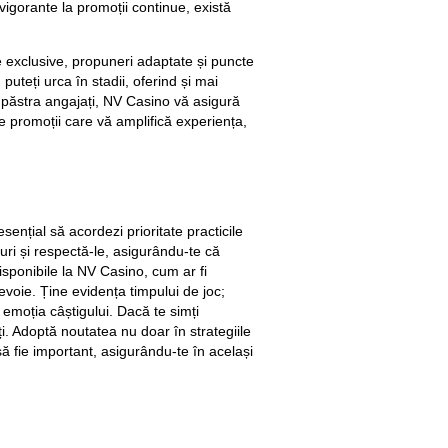
vigorante la promoții continue, există
je exclusive, propuneri adaptate și puncte
puteți urca în stadii, oferind și mai
 păstra angajați, NV Casino vă asigură
de promoții care vă amplifică experiența,
sențial să acordezi prioritate practicile
uri și respectă-le, asigurându-te că
isponibile la NV Casino, cum ar fi
evoie. Ține evidența timpului de joc;
a emoția câștigului. Dacă te simți
i. Adoptă noutatea nu doar în strategiile
 să fie important, asigurându-te în același