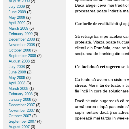
August 2009
(2)
Dacă alegei ceva mai tradițion
July 2009
(3)
procesarea poate întârzia mai m
June 2009
(2)
May 2009
(2)
Cardurile de credit/debit și opț
April 2009
(2)
March 2009
(5)
February 2009
(3)
Să retragi banii pe același c
December 2008
(3)
protejată. Viteza poate fluct
November 2008
(1)
clienții din România, care se 
October 2008
(3)
secțiunea de banking din contu
September 2008
(2)
August 2008
(2)
Ce faci dacă retragerea se l
July 2008
(3)
June 2008
(2)
May 2008
(3)
Cu toate că avem un sistem vi
April 2008
(3)
stresa. Mai întâi de toate, intr
March 2008
(1)
fie încă în curs de soluționare
February 2008
(3)
January 2008
(3)
Dacă situația sugerează că re
December 2007
(3)
următoarea etapă pas este să ap
November 2007
(5)
suplimentare dacă ți se adrese
October 2007
(2)
operează mai târziu în weeke
September 2007
(4)
August 2007
(3)