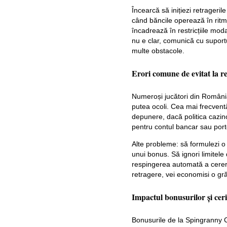
Încearcă să inițiezi retragerile
când băncile operează în ritm
încadrează în restricțiile moda
nu e clar, comunică cu suport
multe obstacole.
Erori comune de evitat la r
Numeroși jucători din România 
putea ocoli. Cea mai frecventă 
depunere, dacă politica cazin
pentru contul bancar sau portof
Alte probleme: să formulezi o r
unui bonus. Să ignori limitele
respingerea automată a cererii
retragere, vei economisi o gr
Impactul bonusurilor și ceri
Bonusurile de la Spingranny Ca