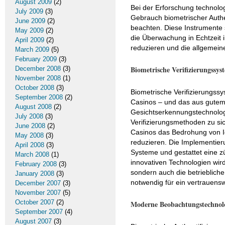
August 2009
(2)
Bei der Erforschung technolo
July 2009
(3)
Gebrauch biometrischer Auth
June 2009
(2)
beachten. Diese Instrumente s
May 2009
(2)
die Überwachung in Echtzeit i
April 2009
(2)
reduzieren und die allgemein
March 2009
(5)
February 2009
(3)
Biometrische Verifizierungssys
December 2008
(3)
November 2008
(1)
October 2008
(3)
Biometrische Verifizierungs
September 2008
(2)
Casinos – und das aus gutem
August 2008
(2)
Gesichtserkennungstechnologi
July 2008
(3)
Verifizierungsmethoden zu sic
June 2008
(2)
Casinos das Bedrohung von Id
May 2008
(3)
reduzieren. Die Implementieru
April 2008
(3)
Systeme und gestattet eine zü
March 2008
(1)
innovativen Technologien wird
February 2008
(3)
sondern auch die betriebliche
January 2008
(3)
notwendig für ein vertrauens
December 2007
(3)
November 2007
(5)
October 2007
(2)
Moderne Beobachtungstechnol
September 2007
(4)
August 2007
(3)