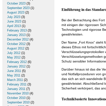
October 2023
(3)
September 2023
(1)
Einführung in das Standar
August 2023
(2)
July 2023
(3)
Bei der Betrachtung des Fort
June 2023
(1)
mit einigen der rigorosen Si
April 2013
(1)
Technologien und rigorose Bet
February 2013
(3)
gewährleisten.
January 2013
(1)
December 2012
(4)
Der Name „Fort Knox“ steht f
October 2012
(3)
dieses Ethos mit fortschrit
August 2012
(2)
Verschlüsselungsprotokollen 
July 2012
(1)
Verschlüsselungsmethoden ge
May 2012
(2)
Schutz sensibler Informatione
February 2012
(6)
January 2012
(1)
Darüber hinaus ist das die Ve
June 2011
(5)
und Notfallprozeduren von gro
May 2011
(2)
das sich an sich wandelnde B
March 2011
(2)
gewährleistet. Abschließend 
February 2011
(3)
Sicherheit verkörpert, das and
January 2011
(7)
November 2010
(4)
October 2010
(1)
Technikbasierte Innovatio
September 2010
(2)