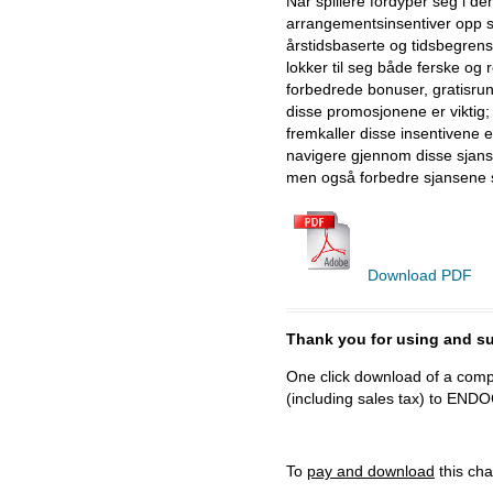
Når spillere fordyper seg i d
arrangementsinsentiver opp so
årstidsbaserte og tidsbegrens
lokker til seg både ferske og
forbedrede bonuser, gratisrund
disse promosjonene er viktig; k
fremkaller disse insentivene e
navigere gjennom disse sjanse
men også forbedre sjansene s
Download PDF
Thank you for using and
One click download of a compl
(including sales tax) to 
To
pay and download
this cha