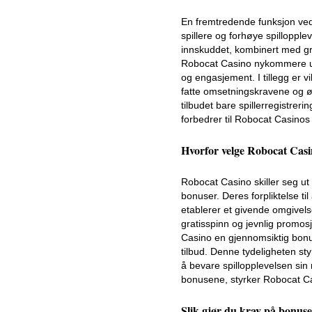
En fremtredende funksjon ved 
spillere og forhøye spillopple
innskuddet, kombinert med grat
Robocat Casino nykommere und
og engasjement. I tillegg er v
fatte omsetningskravene og ø
tilbudet bare spillerregistreri
forbedrer til Robocat Casino
Hvorfor velge Robocat Casi
Robocat Casino skiller seg ut 
bonuser. Deres forpliktelse ti
etablerer et givende omgivels
gratisspinn og jevnlig promo
Casino en gjennomsiktig bonusst
tilbud. Denne tydeligheten sty
å bevare spillopplevelsen sin
bonusene, styrker Robocat Ca
Slik gjør du krav på bonus