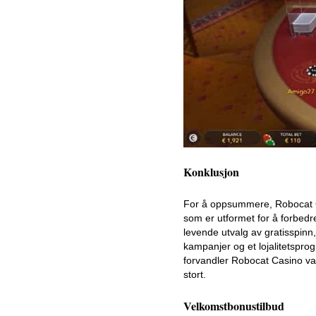
Konklusjon
For å oppsummere, Robocat Ca
som er utformet for å forbedr
levende utvalg av gratisspinn,
kampanjer og et lojalitetsprog
forvandler Robocat Casino vanli
stort.
Velkomstbonustilbud