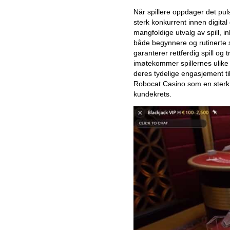
Når spillere oppdager det pul
sterk konkurrent innen digital 
mangfoldige utvalg av spill, in
både begynnere og rutinerte 
garanterer rettferdig spill og
imøtekommer spillernes ulike pr
deres tydelige engasjement til
Robocat Casino som en sterk 
kundekrets.