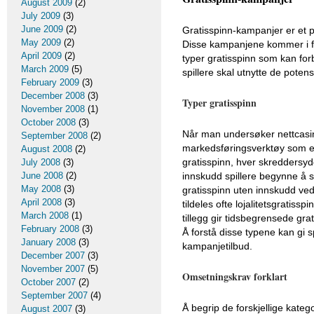
August 2009
(2)
July 2009
(3)
June 2009
(2)
Gratisspinn-kampanjer er et po
May 2009
(2)
Disse kampanjene kommer i for
April 2009
(2)
typer gratisspinn som kan for
March 2009
(5)
spillere skal utnytte de poten
February 2009
(3)
December 2008
(3)
Typer gratisspinn
November 2008
(1)
October 2008
(3)
Når man undersøker nettcasino
September 2008
(2)
markedsføringsverktøy som er l
August 2008
(2)
gratisspinn, hver skreddersydd 
July 2008
(3)
innskudd spillere begynne å spi
June 2008
(2)
May 2008
(3)
gratisspinn uten innskudd ved 
April 2008
(3)
tildeles ofte lojalitetsgratis
March 2008
(1)
tillegg gir tidsbegrensede grat
February 2008
(3)
Å forstå disse typene kan gi sp
January 2008
(3)
kampanjetilbud.
December 2007
(3)
November 2007
(5)
Omsetningskrav forklart
October 2007
(2)
September 2007
(4)
Å begrip de forskjellige kate
August 2007
(3)