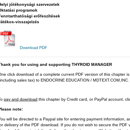
Helyi jótékonysági szervezetek
Oktatási programok
Fenntarthatósági erőfeszítések
Játékos-visszajelzés
Download PDF
Thank you for using and supporting THYROID MANAGER
One click download of a complete current PDF version of this chapter i
(including sales tax) to ENDOCRINE EDUCATION / MDTEXT.COM,INC.
To
pay and download
this chapter by Credit card, or PayPal account, cl
Please note:
You will be directed to a Paypal site for entering payment information, a
for delivery of the PDF download. If you do not wish to secure the PDF v