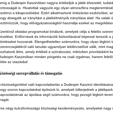
Amíg a Dudespin Kaszinóban nagyra értékeljük a játék élvezetét, tudatá
fontosságát is. Hivatottak vagyunk egy olyan atmoszféra megteremtéséb
ösztönzi a kikapcsolódást. Ezért alkalmaztunk önkizárási eszközöket, a
hogy átvegyék az irányítást a játékélményük irányítása alatt. Ha valaki úg
ösztönözzük, hogy elővigyázatosságból használja ezeket az megoldáso
Ezenkívül oktatási programokat kínálunk, amelyek célja a felelős szere
növelése. Erőforrások és információk biztosításával képessé tesszük a j
döntéseket hozzanak. Elengedhetetlen számunkra, hogy olyan légkört t
szerencsejátékról való tanulás ugyanolyan lebilincselővé válik, mint ma
hozhatunk létre, amely értékeli a szórakozást, miközben prioritásként ke
Dudespin Kaszinóban minden pörgetés ne csak izgalmas, hanem felelőss
ebbe az utazásba!
Közösségi szerepvállalás és támogatás
A közösségünkkel való kapcsolattartás a Dudespin Kaszinó identitásána
hogy szoros kapcsolatokat építsünk ki, amelyek túlterjednek a játékpar
kapcsolatoknak az ápolása segít számunkra, hogy pezsgő légkört terem
magát.
Íme négy kulcsfontosságú közösségi kezdeményezés, amelyeket nagy