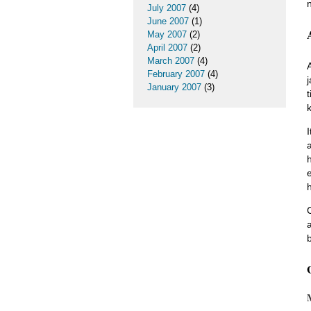
July 2007
(4)
June 2007
(1)
May 2007
(2)
April 2007
(2)
March 2007
(4)
February 2007
(4)
January 2007
(3)