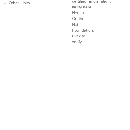
information:
Other Links
verify here
.