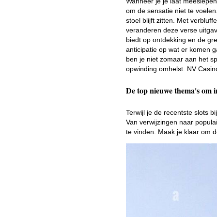
Wanneer je je laat meeslepen 
om de sensatie niet te voelen
stoel blijft zitten. Met ver
veranderen deze verse uitgave
biedt op ontdekking en de gr
anticipatie op wat er komen g
ben je niet zomaar aan het sp
opwinding omhelst. NV Casino
De top nieuwe thema's om i
Terwijl je de recentste slots
Van verwijzingen naar populai
te vinden. Maak je klaar om de