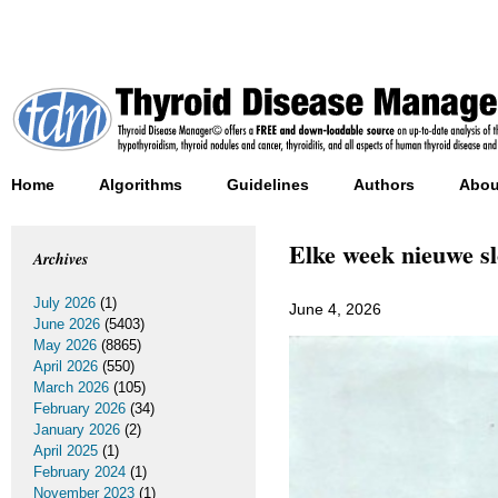
Home
Algorithms
Guidelines
Authors
Abou
Elke week nieuwe sl
Archives
July 2026
(1)
June 4, 2026
June 2026
(5403)
May 2026
(8865)
April 2026
(550)
March 2026
(105)
February 2026
(34)
January 2026
(2)
April 2025
(1)
February 2024
(1)
November 2023
(1)