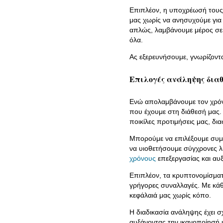
Επιπλέον, η υποχρέωσή τους 
μας χωρίς να ανησυχούμε για
απλώς, λαμβάνουμε μέρος σε 
όλα.
Ας εξερευνήσουμε, γνωρίζοντα
Επιλογές ανάληψης διαθέ
Ενώ απολαμβάνουμε τον χρόνο
που έχουμε στη διάθεσή μας.
ποικίλες προτιμήσεις μας, δια
Μπορούμε να επιλέξουμε συμβ
να υιοθετήσουμε σύγχρονες λ
χρόνους
επεξεργασίας και αυξ
Επιπλέον, τα κρυπτονομίσματ
γρήγορες συναλλαγές. Με κάθ
κεφάλαιά μας χωρίς κόπο.
Η διαδικασία ανάληψης έχει σχ
αυξάνοντας την ικανοποίησή 