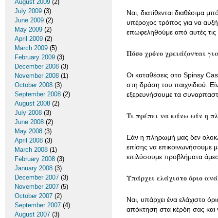
August 2009
(2)
July 2009
(3)
Ναι, διατίθενται διαθέσιμα 
June 2009
(2)
υπέροχος τρόπος για να αυξήσ
May 2009
(2)
επωφεληθούμε από αυτές τις
April 2009
(2)
March 2009
(5)
Πόσο χρόνο χρειάζονται για
February 2009
(3)
December 2008
(3)
Οι καταθέσεις στο Spinsy Ca
November 2008
(1)
στη δράση του παιχνιδιού. Ε
October 2008
(3)
September 2008
(2)
εξερευνήσουμε τα συναρπαστι
August 2008
(2)
July 2008
(3)
Τι πρέπει να κάνω εάν η π
June 2008
(2)
May 2008
(3)
Εάν η πληρωμή μας δεν ολοκλ
April 2008
(3)
επίσης να επικοινωνήσουμε με
March 2008
(1)
επιλύσουμε προβλήματα άμεσα
February 2008
(3)
January 2008
(3)
Υπάρχει ελάχιστο όριο ανάλ
December 2007
(3)
November 2007
(5)
October 2007
(2)
Ναι, υπάρχει ένα ελάχιστο ό
September 2007
(4)
απόκτηση στα κέρδη σας και γι
August 2007
(3)