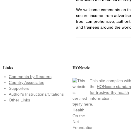
We welcome comments on this 
secure income from advertisem
free, comprehensive, authorit
and trainees around the world
Links
HONcode
Comments by Readers
This site complies wit
Country Associates
the
HONcode standar
Supporters
for trustworthy health
Author's Instructions/Citations
information:
Other Links
verify here
.