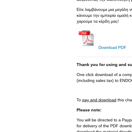
Είτε λαμβάνουμε μια μεγάλη νί
κάνουμε την εμπειρία ομαλή κ
χαρούμε τα κέρδη μας!
Download PDF
Thank you for using and
One click download of a compl
(including sales tax) to 
To
pay and download
this cha
Please note:
You will be directed to a Payp
for delivery of the PDF downl
download the material directl