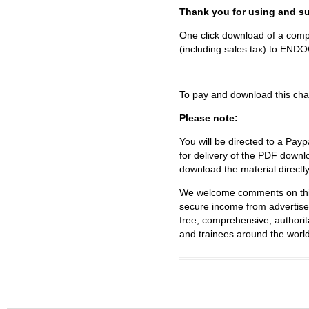
Thank you for using and
One click download of a compl
(including sales tax) to 
To
pay and download
this cha
Please note:
You will be directed to a Payp
for delivery of the PDF downl
download the material directl
We welcome comments on this 
secure income from advertisem
free, comprehensive, authorit
and trainees around the world