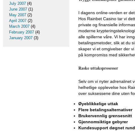
July 2007
(4)
June 2007
(1)
I dagens online-verden er det 
May 2007
(2)
Hos Rainbet Casino tar vi dett
April 2007
(2)
private og finansielle informas
March 2007
(4)
moderne krypteringsteknologi 
February 2007
(4)
alle spillerne våre. Vi har inn
January 2007
(3)
betalingsmetoder, slik at du s
skaper vi et omgivelser der v
på kompromiss med sikkerheten
Raske uttaksprosesser
Selv om vi nyter adrenalinet ved
helhetlige opplevelse hos Rain
over suksessene dine uten for
Øyeblikkelige uttak
Flere betalingsalternativer
Brukervennlig grensesnitt
Gjennomsiktige gebyrer
Kundesupport døgnet rund