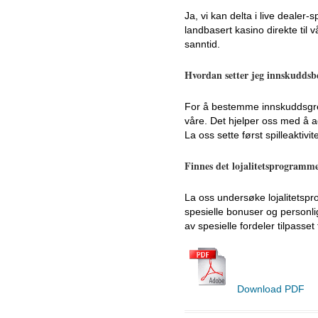
Ja, vi kan delta i live dealer
landbasert kasino direkte til 
sanntid.
Hvordan setter jeg innskuddsbe
For å bestemme innskuddsgrense
våre. Det hjelper oss med å ad
La oss sette først spilleaktivit
Finnes det lojalitetsprogrammer
La oss undersøke lojalitetspr
spesielle bonuser og personli
av spesielle fordeler tilpasset 
Download PDF