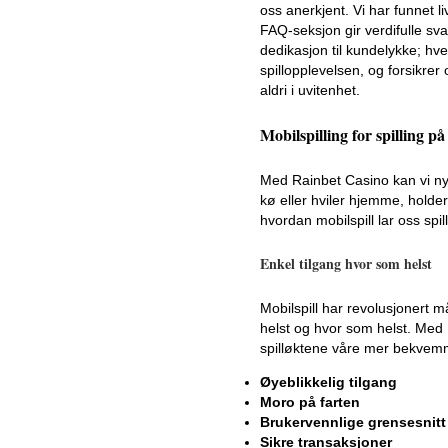
oss anerkjent. Vi har funnet 
FAQ-seksjon gir verdifulle sv
dedikasjon til kundelykke; hv
spillopplevelsen, og forsikrer
aldri i uvitenhet.
Mobilspilling for spilling på
Med Rainbet Casino kan vi nyte 
kø eller hviler hjemme, hold
hvordan mobilspill lar oss spi
Enkel tilgang hvor som helst
Mobilspill har revolusjonert må
helst og hvor som helst. Med
spilløktene våre mer bekvemm
Øyeblikkelig tilgang
Moro på farten
Brukervennlige grensesnitt
Sikre transaksjoner