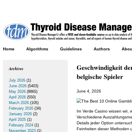
Home
Algorithms
Guidelines
Authors
Abou
Geschwindigkeit de
Archives
belgische Spieler
July 2026
(1)
June 2026
(5403)
June 4, 2026
May 2026
(8865)
April 2026
(550)
March 2026
(105)
February 2026
(34)
Im Verde Casino wissen wir, w
January 2026
(2)
Verschiedene Auszahlungsmeth
April 2025
(1)
Details jeder Option untersuc
February 2024
(1)
Feinheiten dieser Methoden un
November 2023
(1)