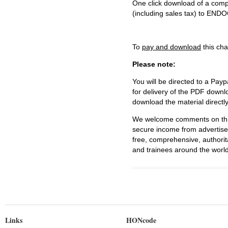
One click download of a compl
(including sales tax) to 
To
pay and download
this cha
Please note:
You will be directed to a Payp
for delivery of the PDF downl
download the material directl
We welcome comments on this 
secure income from advertisem
free, comprehensive, authorit
and trainees around the world
Links
HONcode