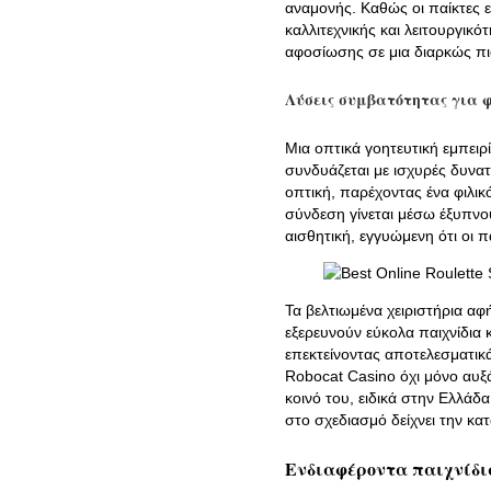
αναμονής. Καθώς οι παίκτες 
καλλιτεχνικής και λειτουργικ
αφοσίωσης σε μια διαρκώς πι
Λύσεις συμβατότητας για φ
Μια οπτικά γοητευτική εμπειρ
συνδυάζεται με ισχυρές δυνα
οπτική, παρέχοντας ένα φιλικ
σύνδεση γίνεται μέσω έξυπνου
αισθητική, εγγυώμενη ότι οι π
Τα βελτιωμένα χειριστήρια αφ
εξερευνούν εύκολα παιχνίδια 
επεκτείνοντας αποτελεσματικ
Robocat Casino όχι μόνο αυξ
κοινό του, ειδικά στην Ελλάδα
στο σχεδιασμό δείχνει την κ
Ενδιαφέροντα παιχνίδι