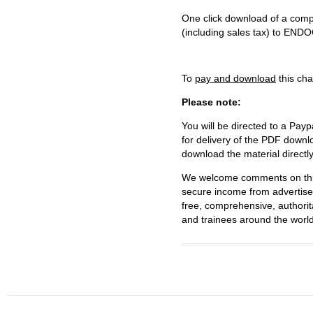
One click download of a compl
(including sales tax) to 
To
pay and download
this cha
Please note:
You will be directed to a Payp
for delivery of the PDF downl
download the material directl
We welcome comments on this 
secure income from advertisem
free, comprehensive, authorit
and trainees around the world