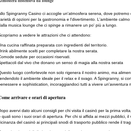
Atmosfera distensiva da lounge
Allo Spingranny Casino ci accoglie un'atmosfera serena, dove potremo 
varietà di opzioni per la gastronomia e l'divertimento. L'ambiente calmo
dalla musica lounge che ci spinge a rimanere un po' più a lungo.
Scopriamo a vedere le attrazioni che ci attendono:
Una cucina raffinata preparata con ingredienti del territorio.
Drink abilmente scelti per completare la nostra serata.
Comode sedute per occasioni riservati.
Spettacoli dal vivo che donano un senso di magia alla nostra serata
Questo luogo confortevole non solo rigenera il nostro animo, ma alimenta
rendendolo il ambiente ideale per il relax e il svago. A Spingranny, si c
benessere e sophistication, incoraggiandoci tutti a vivere un'avventura
Come arrivare e orari di apertura
Dopo avervi dato alcuni consigli per chi visita il casinò per la prima vo
 quali sono i suoi orari di apertura. Per chi si affida ai mezzi pubblici, 
icinanza del casinò ai principali snodi di trasporto pubblico rende il tragi