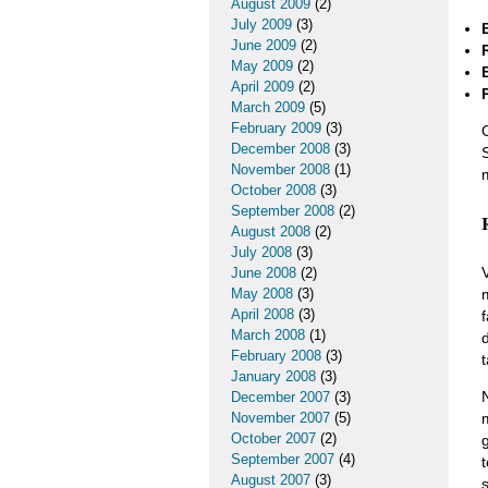
August 2009
(2)
July 2009
(3)
June 2009
(2)
May 2009
(2)
April 2009
(2)
March 2009
(5)
February 2009
(3)
December 2008
(3)
November 2008
(1)
October 2008
(3)
September 2008
(2)
August 2008
(2)
July 2008
(3)
June 2008
(2)
May 2008
(3)
April 2008
(3)
f
March 2008
(1)
February 2008
(3)
t
January 2008
(3)
December 2007
(3)
November 2007
(5)
October 2007
(2)
September 2007
(4)
t
August 2007
(3)