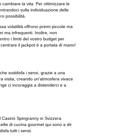
cambiare la vita. Per ottimizzare le
ntrandoci sulla individuazione delle
o possibilità.
assa volatilità offrono premi piccole ma
mi ma infrequenti. Inoltre, non
ntro i limiti del vostro budget per
centrare il jackpot è a portata di mano!
he soddisfa i sensi, grazie a una
tra visita, creando un'atmosfera vivace
unge ci incoraggia a distenderci e a
el Casinò Spingranny in Svizzera
celte di cucina gourmet qui sono a dir
fa tutti i sensi.