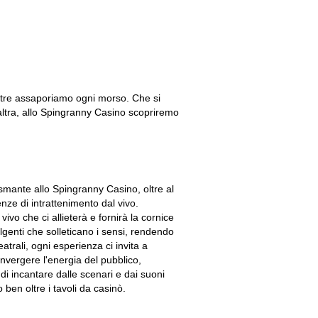
ntre assaporiamo ogni morso. Che si
l'altra, allo Spingranny Casino scopriremo
smante allo Spingranny Casino, oltre al
ze di intrattenimento dal vivo.
ivo che ci allieterà e fornirà la cornice
lgenti che solleticano i sensi, rendendo
trali, ogni esperienza ci invita a
nvergere l'energia del pubblico,
i incantare dalle scenari e dai suoni
ben oltre i tavoli da casinò.