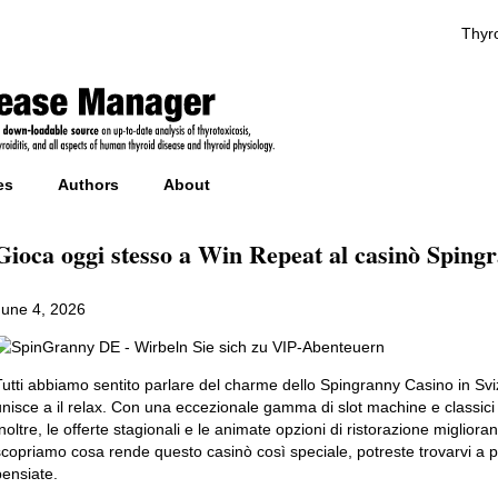
Thyro
es
Authors
About
Gioca oggi stesso a Win Repeat al casinò Spingr
June 4, 2026
Tutti abbiamo sentito parlare del charme dello Spingranny Casino in Sviz
unisce a il relax. Con una eccezionale gamma di slot machine e classici gi
Inoltre, le offerte stagionali e le animate opzioni di ristorazione miglior
scopriamo cosa rende questo casinò così speciale, potreste trovarvi a pi
pensiate.