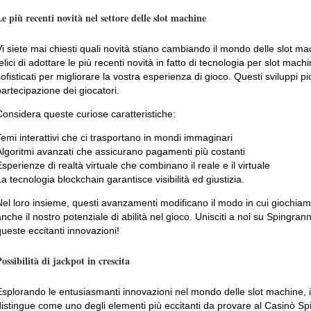
e più recenti novità nel settore delle slot machine
Vi siete mai chiesti quali novità stiano cambiando il mondo delle slot 
elici di adottare le più recenti novità in fatto di tecnologia per slot mach
ofisticati per migliorare la vostra esperienza di gioco. Questi sviluppi pio
partecipazione dei giocatori.
Considera queste curiose caratteristiche:
Temi interattivi che ci trasportano in mondi immaginari
Algoritmi avanzati che assicurano pagamenti più costanti
sperienze di realtà virtuale che combinano il reale e il virtuale
a tecnologia blockchain garantisce visibilità ed giustizia.
Nel loro insieme, questi avanzamenti modificano il modo in cui giochiam
anche il nostro potenziale di abilità nel gioco. Unisciti a noi su Spingr
queste eccitanti innovazioni!
ossibilità di jackpot in crescita
Esplorando le entusiasmanti innovazioni nel mondo delle slot machine, il 
distingue come uno degli elementi più eccitanti da provare al Casinò Sp