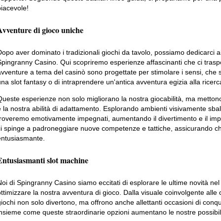
piacevole!
Avventure di gioco uniche
Dopo aver dominato i tradizionali giochi da tavolo, possiamo dedicarci a
Spingranny Casino. Qui scopriremo esperienze affascinanti che ci traspo
avventure a tema del casinò sono progettate per stimolare i sensi, che si
una slot fantasy o di intraprendere un'antica avventura egizia alla ricerca
Queste esperienze non solo migliorano la nostra giocabilità, ma mettono 
e la nostra abilità di adattamento. Esplorando ambienti visivamente sbalor
troveremo emotivamente impegnati, aumentando il divertimento e il imp
ci spinge a padroneggiare nuove competenze e tattiche, assicurando ch
entusiasmante.
Entusiasmanti slot machine
Noi di Spingranny Casino siamo eccitati di esplorare le ultime novità n
ottimizzare la nostra avventura di gioco. Dalla visuale coinvolgente alle c
giochi non solo divertono, ma offrono anche allettanti occasioni di conq
insieme come queste straordinarie opzioni aumentano le nostre possibili