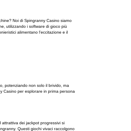
machine? Noi di Spingranny Casino siamo
ine, utilizzando i software di gioco più
nieristici alimentano l'eccitazione e il
o, potenziando non solo il brivido, ma
anny Casino per esplorare in prima persona
attrattiva dei jackpot progressivi si
ingranny. Questi giochi vivaci raccolgono