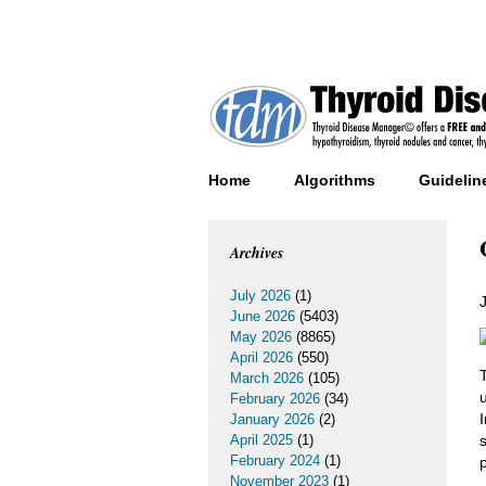
Home
Algorithms
Guidelin
Archives
July 2026
(1)
June 2026
(5403)
May 2026
(8865)
April 2026
(550)
March 2026
(105)
February 2026
(34)
January 2026
(2)
April 2025
(1)
February 2024
(1)
November 2023
(1)